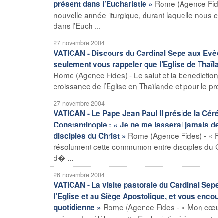
Rome (Agence Fide
présent dans l’Eucharistie »
nouvelle année liturgique, durant laquelle nous 
dans l’Euch ...
27 novembre 2004
VATICAN - Discours du Cardinal Sepe aux Evêqu
seulement vous rappeler que l’Eglise de Thaïl
Rome (Agence Fides) - Le salut et la bénédiction 
croissance de l’Eglise en Thaïlande et pour le pr
27 novembre 2004
VATICAN - Le Pape Jean Paul II préside la C
Constantinople : « Je ne me lasserai jamais 
Rome (Agence Fides) - « F
disciples du Christ »
résolument cette communion entre disciples du C
d� ...
26 novembre 2004
VATICAN - La visite pastorale du Cardinal Sepe
l’Eglise et au Siège Apostolique, et vous enc
Rome (Agence Fides - « Mon cœur 
quotidienne »
unique de célébrer cette Eucharistie, ici, sur vot