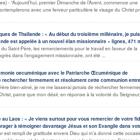
s) - “Aujourd’hui, premier Dimanche de l’Avent, commence une
contemplerons avec une ferveur particulière le visage du Christ p
es de Thaïlande : « Au début du troisième millénaire, je puis
ande est appelée à un nouvel élan missionnaire » lignes, 471 
du Saint-Père, les remerciements pour le travail en faveur de la
ogrès dans l’engagement missionnaire, ont été ...
érémonie oecuménique avec le Patriarche Œcuménique de
de rechercher fermement et résolument cette communion entr
rère bien-aimé, je ne me lasserai jamais de rechercher fermemen
hrist, parce que mon désir, en réponse à la volonté du Seigneur,
 au Laos : « Je viens surtout pour vous remercier de votre fid
ourager à témoigner davantage Jésus et son Evangile dans vot
est rempli de gratitude envers Dieu qui m’a donné cette occas
re noble terre, et de chanter avec vous les louanges au Seigneur J 