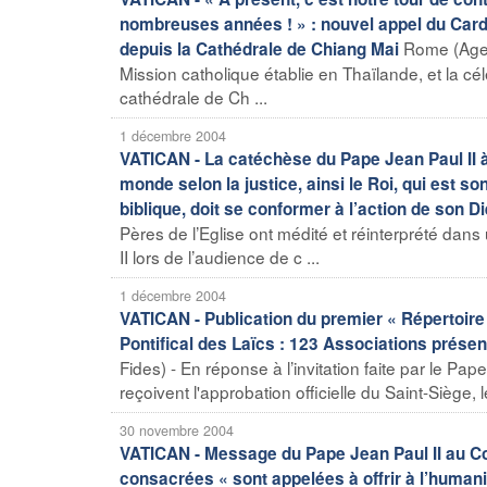
nombreuses années ! » : nouvel appel du Cardi
Rome (Agenc
depuis la Cathédrale de Chiang Mai
Mission catholique établie en Thaïlande, et la cé
cathédrale de Ch ...
1 décembre 2004
VATICAN - La catéchèse du Pape Jean Paul II 
monde selon la justice, ainsi le Roi, qui est so
biblique, doit se conformer à l’action de son D
Pères de l’Eglise ont médité et réinterprété dan
II lors de l’audience de c ...
1 décembre 2004
VATICAN - Publication du premier « Répertoire 
Pontifical des Laïcs : 123 Associations prése
Fides) - En réponse à l’invitation faite par le Pa
reçoivent l'approbation officielle du Saint-Siège, l
30 novembre 2004
VATICAN - Message du Pape Jean Paul II au Co
consacrées « sont appelées à offrir à l’human