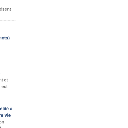
résent
mots)
e
t et
 est
élité à
re vie
ion
...