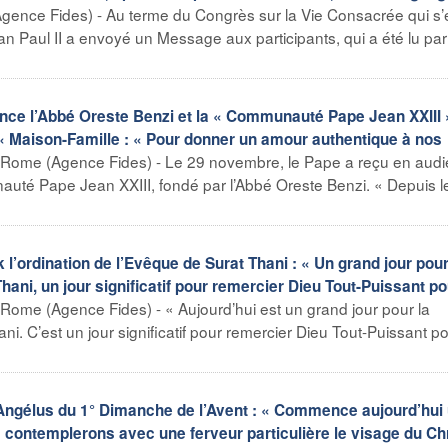
ence Fides) - Au terme du Congrès sur la Vie Consacrée qui s’
 Paul II a envoyé un Message aux participants, qui a été lu pa
ence l’Abbé Oreste Benzi et la « Communauté Pape Jean XXIII 
 « Maison-Famille : « Pour donner un amour authentique à nos
Rome (Agence Fides) - Le 29 novembre, le Pape a reçu en aud
uté Pape Jean XXIII, fondé par l’Abbé Oreste Benzi. « Depuis l
’ordination de l’Evêque de Surat Thani : « Un grand jour pour
ni, un jour significatif pour remercier Dieu Tout-Puissant po
Rome (Agence Fides) - « Aujourd’hui est un grand jour pour la
 C’est un jour significatif pour remercier Dieu Tout-Puissant p
’Angélus du 1° Dimanche de l’Avent : « Commence aujourd’hui
s contemplerons avec une ferveur particulière le visage du Ch