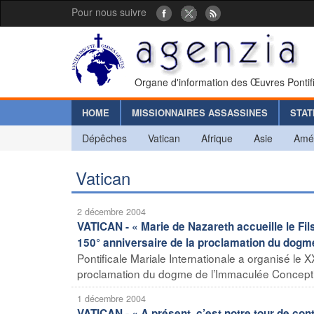
Pour nous suivre
Organe d'information des Œuvres Pontif
HOME
MISSIONNAIRES ASSASSINES
STAT
Dépêches
Vatican
Afrique
Asie
Amé
Vatican
2 décembre 2004
VATICAN - « Marie de Nazareth accueille le Fils
150° anniversaire de la proclamation du dog
Pontificale Mariale Internationale a organisé le 
proclamation du dogme de l’Immaculée Conception
1 décembre 2004
VATICAN - « A présent, c’est notre tour de co