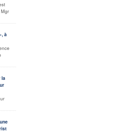
est
r Mgr
», à
ience
e
 la
ur
our
 une
rist