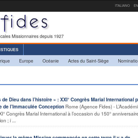
ITALIANO
EN
icales Missionnaires depuis 1927
ISTIQUES
rique
Europe
Océanie
Actes du Saint-Siège
Nominatio
 de Dieu dans l’histoire » : XXI° Congrès Marial International p
Rome (Agence Fides) - L’Académ
me de l’Immaculée Conception
XXI° Congrès Marial International à l’occasion du 150° anniversair
 ; i ...
ntinuer la même Mission commencée en cette terre il y a de