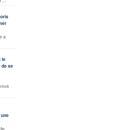
oris
mer
e a
 le
n de se
 vous
r une
nde