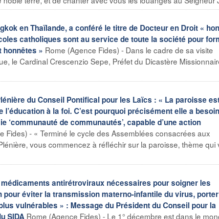
kok en Thaïlande, a conféré le titre de Docteur en Droit « hon
oles catholiques sont au service de toute la société pour for
Rome (Agence Fides) - Dans le cadre de sa visite
t honnêtes »
ue, le Cardinal Crescenzio Sepe, Préfet du Dicastère Missionnair
énière du Conseil Pontifical pour les Laïcs : « La paroisse est
e l’éducation à la foi. C’est pourquoi précisément elle a besoi
aie ‘communauté de communautés’, capable d’une action
 Fides) - « Terminé le cycle des Assemblées consacrées aux
e Plénière, vous commencez à réfléchir sur la paroisse, thème qui
 médicaments antirétroviraux nécessaires pour soigner les
 pour éviter la transmission materno-infantile du virus, porte
plus vulnérables » : Message du Président du Conseil pour la
Rome (Agence Fides) - Le 1° décembre est dans le mo
du SIDA