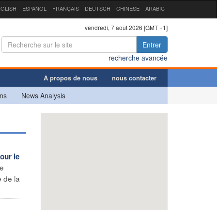
GLISH
ESPAÑOL
FRANÇAIS
DEUTSCH
CHINESE
ARABIC
vendredi, 7 août 2026 [GMT +1]
Entrer
recherche avancée
A propos de nous
nous contacter
ns
News Analysis
our le
ie
e de la