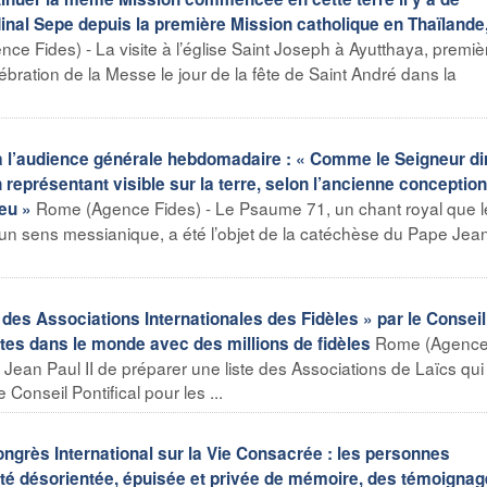
nal Sepe depuis la première Mission catholique en Thaïlande,
e Fides) - La visite à l’église Saint Joseph à Ayutthaya, premiè
lébration de la Messe le jour de la fête de Saint André dans la
à l’audience générale hebdomadaire : « Comme le Seigneur dir
n représentant visible sur la terre, selon l’ancienne conception
Rome (Agence Fides) - Le Psaume 71, un chant royal que l
ieu »
s un sens messianique, a été l’objet de la catéchèse du Pape Jea
des Associations Internationales des Fidèles » par le Conseil
Rome (Agenc
ntes dans le monde avec des millions de fidèles
pe Jean Paul II de préparer une liste des Associations de Laïcs qui
e Conseil Pontifical pour les ...
ngrès International sur la Vie Consacrée : les personnes
ité désorientée, épuisée et privée de mémoire, des témoigna