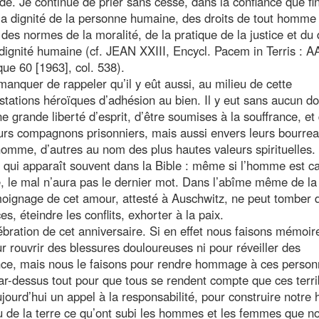
nde. Je continue de prier sans cesse, dans la confiance que fin
 la dignité de la personne humaine, des droits de tout homme
des normes de la moralité, de la pratique de la justice et du 
dignité humaine (cf. JEAN XXIII, Encycl. Pacem in Terris : 
ue 60 [1963], col. 538).
anquer de rappeler qu’il y eût aussi, au milieu de cette
stations héroïques d’adhésion au bien. Il y eut sans aucun d
 grande liberté d’esprit, d’être soumises à la souffrance, et 
urs compagnons prisonniers, mais aussi envers leurs bourrea
’homme, d’autres au nom des plus hautes valeurs spirituelles
té qui apparaît souvent dans la Bible : même si l’homme est c
e, le mal n’aura pas le dernier mot. Dans l’abîme même de la
émoignage de cet amour, attesté à Auschwitz, ne peut tomber 
ces, éteindre les conflits, exhorter à la paix.
lébration de cet anniversaire. Si en effet nous faisons mémoir
r rouvrir des blessures douloureuses ni pour réveiller des
nce, mais nous le faisons pour rendre hommage à ces person
par-dessus tout pour que tous se rendent compte que ces terri
urd’hui un appel à la responsabilité, pour construire notre h
u de la terre ce qu’ont subi les hommes et les femmes que n