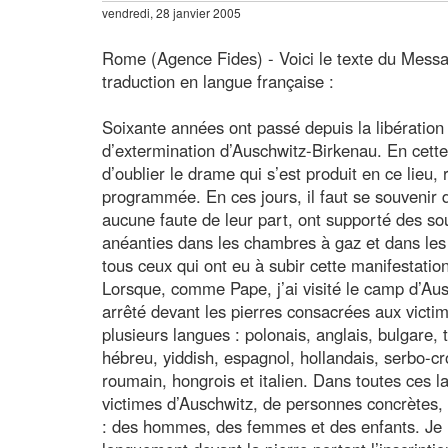
vendredi, 28 janvier 2005
Rome (Agence Fides) - Voici le texte du Messa
traduction en langue française :
Soixante années ont passé depuis la libératio
d’extermination d’Auschwitz-Birkenau. En cette 
d’oublier le drame qui s’est produit en ce lieu,
programmée. En ces jours, il faut se souvenir 
aucune faute de leur part, ont supporté des so
anéanties dans les chambres à gaz et dans les 
tous ceux qui ont eu à subir cette manifestation
Lorsque, comme Pape, j’ai visité le camp d’Au
arrêté devant les pierres consacrées aux victim
plusieurs langues : polonais, anglais, bulgare, 
hébreu, yiddish, espagnol, hollandais, serbo-c
roumain, hongrois et italien. Dans toutes ces l
victimes d’Auschwitz, de personnes concrètes,
: des hommes, des femmes et des enfants. Je m