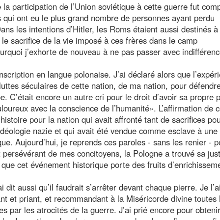
e la participation de l’Union soviétique à cette guerre fut com
s qui ont eu le plus grand nombre de personnes ayant perdu
ans les intentions d’Hitler, les Roms étaient aussi destinés à
 le sacrifice de la vie imposé à ces frères dans le camp
urquoi j’exhorte de nouveau à ne pas passer avec indifféren
inscription en langue polonaise. J’ai déclaré alors que l’expér
luttes séculaires de cette nation, de ma nation, pour défendr
 C’était encore un autre cri pour le droit d’avoir sa propre 
loureux avec la conscience de l’humanité». L’affirmation de c
histoire pour la nation qui avait affronté tant de sacrifices pou
 idéologie nazie et qui avait été vendue comme esclave à une
ue. Aujourd’hui, je reprends ces paroles - sans les renier - p
rt persévérant de mes concitoyens, la Pologne a trouvé sa jus
t que cet événement historique porte des fruits d’enrichissem
dit aussi qu’il faudrait s’arrêter devant chaque pierre. Je l’ai
nt et priant, et recommandant à la Miséricorde divine toutes 
 par les atrocités de la guerre. J’ai prié encore pour obtenir