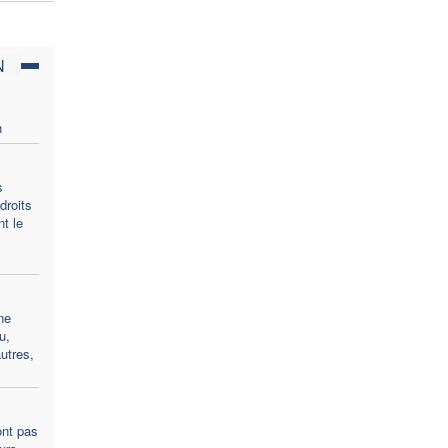
N
n
s
droits
t le
ne
u,
utres,
ont pas