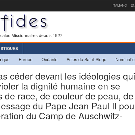
ITALIANO
EN
icales Missionnaires depuis 1927
ISTIQUES
rique
Europe
Océanie
Actes du Saint-Siège
Nominatio
s céder devant les idéologies qu
e violer la dignité humaine en se
es de race, de couleur de peau, de
Message du Pape Jean Paul II pour
bération du Camp de Auschwitz-