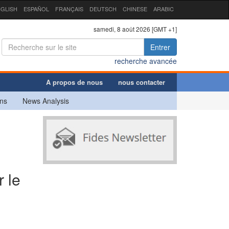
GLISH
ESPAÑOL
FRANÇAIS
DEUTSCH
CHINESE
ARABIC
samedi, 8 août 2026 [GMT +1]
Entrer
recherche avancée
A propos de nous
nous contacter
ns
News Analysis
i
 le