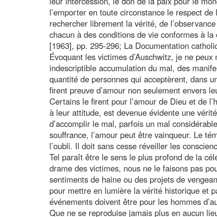
leur intercession, le don de la paix pour le mo
l’emporter en toute circonstance le respect de
rechercher librement la vérité, de l’observance 
chacun à des conditions de vie conformes à la 
[1963], pp. 295-296; La Documentation catholiq
Évoquant les victimes d’Auschwitz, je ne peux m
indescriptible accumulation du mal, des manife
quantité de personnes qui acceptèrent, dans une
firent preuve d’amour non seulement envers le
Certains le firent pour l’amour de Dieu et de l
à leur attitude, est devenue évidente une véri
d’accomplir le mal, parfois un mal considérabl
souffrance, l’amour peut être vainqueur. Le t
l’oubli. Il doit sans cesse réveiller les conscien
Tel paraît être le sens le plus profond de la cé
drame des victimes, nous ne le faisons pas pou
sentiments de haine ou des projets de vengea
pour mettre en lumière la vérité historique et 
événements doivent être pour les hommes d’aujo
Que ne se reproduise jamais plus en aucun lie