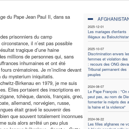
ge du Pape Jean Paul II, dans sa
AFGHANISTA
2025-12-01
Les mariages d'enfants
n des prisonniers du camp
illégaux au Baloutchista
circonstance, il n’est pas possible
 résultat tragique d’une haine
2025-10-07
Discrimination envers le
des millions de personnes qui, sans
femmes et violation des 
uffrances inhumaines et ont été
: recours des ONG devan
fours crématoires. Je m’incline devant
Tribunal permanent des
peuples
 du mysterium iniquitatis.
schwitz-Birkenau en 1979, je me suis
2024-08-07
es. Elles portaient des inscriptions en
Le Pape François : "On 
tzigane, tchèque, danois, français, grec,
peut pas, au nom de Die
fomenter le mépris des a
roate, allemand, norvégien, russe,
la haine et la violence"
angues était gravé le souvenir des
 bien que souvent totalement inconnues
2024-06-22
e suis alors arrêté un peu plus
Les filles afghanes ne v