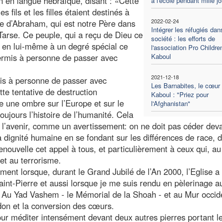
on en langue hébraïque, disant : «Cette
à l'école pendant mille j
s fils et les filles étaient destinés à
2022-02-24
ine d’Abraham, qui est notre Père dans
Intégrer les réfugiés dan
 Tarse. Ce peuple, qui a reçu de Dieu ce
société : les efforts de
 en lui-même à un degré spécial ce
l'association Pro Childre
 permis à personne de passer avec
Kaboul
2021-12-18
rmis à personne de passer avec
Les Barnabites, le cœur
tte tentative de destruction
Kaboul : "Priez pour
e une ombre sur l’Europe et sur le
l'Afghanistan"
ujours l’histoire de l’humanité. Cela
 l’avenir, comme un avertissement: on ne doit pas céder deva
r la dignité humaine en se fondant sur les différences de race, 
enouvelle cet appel à tous, et particulièrement à ceux qui, a
 et au terrorisme.
ent lorsque, durant le Grand Jubilé de l’An 2000, l’Eglise a
Saint-Pierre et aussi lorsque je me suis rendu en pèlerinage a
. Au Yad Vashem - le Mémorial de la Shoah - et au Mur occid
don et la conversion des cœurs.
ur méditer intensément devant deux autres pierres portant l