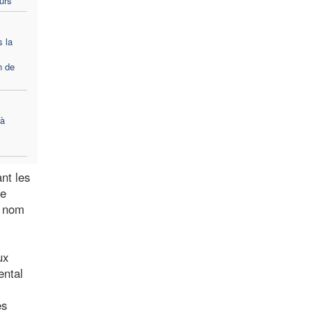
ours
s la
n de
 à
nt les
de
u nom
ux
ental
es