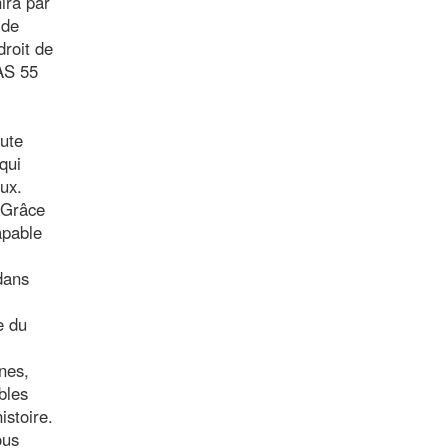
ira par
 de
droit de
AAS 55
oute
qui
ux.
. Grâce
apable
dans
e du
nes,
bles
istoire.
ous