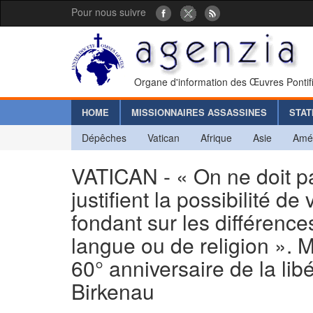
Pour nous suivre
Organe d'information des Œuvres Pontif
HOME
MISSIONNAIRES ASSASSINES
STAT
Dépêches
Vatican
Afrique
Asie
Amé
VATICAN - « On ne doit pa
justifient la possibilité d
fondant sur les différenc
langue ou de religion ». 
60° anniversaire de la li
Birkenau