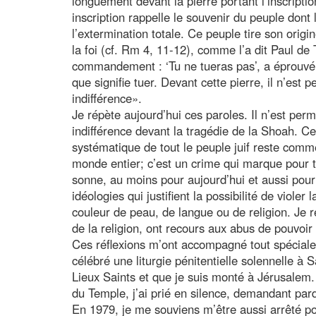
longuement devant la pierre portant l’inscripti
inscription rappelle le souvenir du peuple dont le
l’extermination totale. Ce peuple tire son orig
la foi (cf. Rm 4, 11-12), comme l’a dit Paul de
commandement : ‘Tu ne tueras pas’, a éprouvé
que signifie tuer. Devant cette pierre, il n’est
indifférence».
Je répète aujourd’hui ces paroles. Il n’est pe
indifférence devant la tragédie de la Shoah. Ce
systématique de tout le peuple juif reste comm
monde entier; c’est un crime qui marque pour to
sonne, au moins pour aujourd’hui et aussi pour
idéologies qui justifient la possibilité de viole
couleur de peau, de langue ou de religion. Je r
de la religion, ont recours aux abus de pouvoir
Ces réflexions m’ont accompagné tout spécialem
célébré une liturgie pénitentielle solennelle à 
Lieux Saints et que je suis monté à Jérusalem
du Temple, j’ai prié en silence, demandant par
En 1979, je me souviens m’être aussi arrêté po