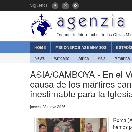
Síguenos
Organo de informacion de las Obras Mis
HOME
MISIONEROS ASESINADOS
ESTADÍ
News
Vaticano
África
Asia
América
ASIA/CAMBOYA - En el Va
causa de los mártires cam
inestimable para la Igles
jueves, 28 mayo 2026
Roma (Ag
hemos p