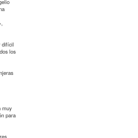
gelio
na
»,
difícil
dos los
njeras
on muy
ón para
res,