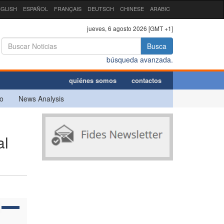
GLISH
ESPAÑOL
FRANÇAIS
DEUTSCH
CHINESE
ARABIC
jueves, 6 agosto 2026 [GMT +1]
Busca
búsqueda avanzada.
quiénes somos
contactos
o
News Analysis
al