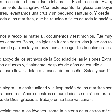
n fresco de la humanidad cristiana [...] Es el fresco del Evan
amamiento de sangre». «Con este espíritu, la Iglesia camboya
ires, levantamos una cruz y un pequeño santuario. Y desde
a a los mártires, que ha reunido a fieles de toda la nación
os a recopilar material, documentos y testimonios. Fue muy 
os Jemeres Rojos, las iglesias fueron destruidas junto con to
mos de paciencia y empezamos a recoger testimonios orales.
 apoyo de los archivos de la Sociedad de las Misiones Extra
con esfuerzo y, finalmente, después de años de estudio e
rial para llevar adelante la causa de monseñor Salas y sus 11
alegra. La espiritualidad y la inspiración de los mártires s
ara nosotros. Ahora nuestras comunidades se unirán en oraci
s de Dios, gracias al trabajo en su fase vaticana».
ecialmente a los jóvenes, sobre la historia de nuestros márti