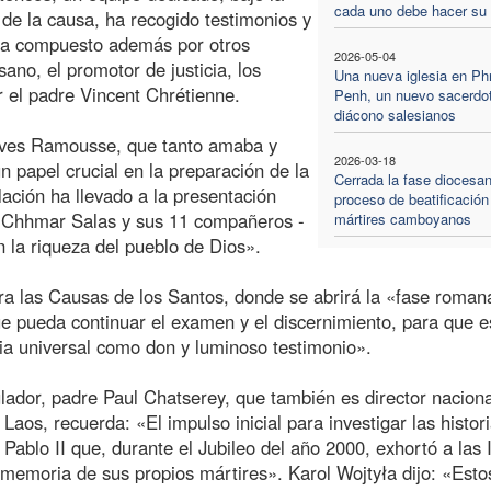
cada uno debe hacer su 
 de la causa, ha recogido testimonios y
ba compuesto además por otros
2026-05-04
ano, el promotor de justicia, los
Una nueva iglesia en P
r el padre Vincent Chrétienne.
Penh, un nuevo sacerdo
diácono salesianos
 Yves Ramousse, que tanto amaba y
2026-03-18
 papel crucial en la preparación de la
Cerrada la fase diocesan
pilación ha llevado a la presentación
proceso de beatificación
ph Chhmar Salas y sus 11 compañeros -
mártires camboyanos
n la riqueza del pueblo de Dios».
ara las Causas de los Santos, donde se abrirá la «fase roman
ue pueda continuar el examen y el discernimiento, para que e
sia universal como don y luminoso testimonio».
lador, padre Paul Chatserey, que también es director nacion
aos, recuerda: «El impulso inicial para investigar las histor
ablo II que, durante el Jubileo del año 2000, exhortó a las 
 memoria de sus propios mártires». Karol Wojtyła dijo: «Esto