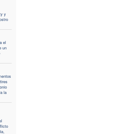
ty y
ostro
a el
e un
e
mentos
tires
onio
a la
el
licto
ia,