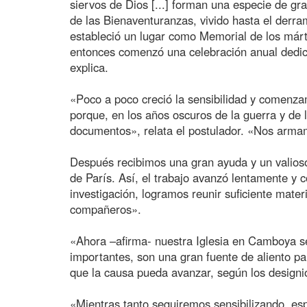
siervos de Dios [...] forman una especie de gra
de las Bienaventuranzas, vivido hasta el derr
estableció un lugar como Memorial de los márt
entonces comenzó una celebración anual dedicad
explica.
«Poco a poco creció la sensibilidad y comenzam
porque, en los años oscuros de la guerra y de l
documentos», relata el postulador. «Nos arma
Después recibimos una gran ayuda y un valioso
de París. Así, el trabajo avanzó lentamente y 
investigación, logramos reunir suficiente mate
compañeros».
«Ahora –afirma- nuestra Iglesia en Camboya se 
importantes, son una gran fuente de aliento p
que la causa pueda avanzar, según los designio
«Mientras tanto seguiremos sensibilizando, esp