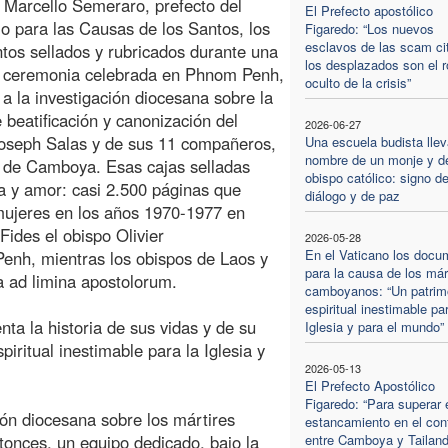
 Marcello Semeraro, prefecto del
El Prefecto apostólico
io para las Causas de los Santos, los
Figaredo: “Los nuevos
esclavos de las scam ci
os sellados y rubricados durante una
los desplazados son el r
 ceremonia celebrada en Phnom Penh,
oculto de la crisis”
s a la investigación diocesana sobre la
 beatificación y canonización del
2026-06-27
oseph Salas y de sus 11 compañeros,
Una escuela budista llev
nombre de un monje y d
 de Camboya. Esas cajas selladas
obispo católico: signo d
ía y amor: casi 2.500 páginas que
diálogo y de paz
mujeres en los años 1970-1977 en
ides el obispo Olivier
2026-05-28
En el Vaticano los docu
Penh, mientras los obispos de Laos y
para la causa de los már
 ad limina apostolorum.
camboyanos: “Un patrim
espiritual inestimable par
nta la historia de sus vidas y de su
Iglesia y para el mundo”
piritual inestimable para la Iglesia y
2026-05-13
El Prefecto Apostólico
Figaredo: “Para superar 
ción diocesana sobre los mártires
estancamiento en el conf
nces, un equipo dedicado, bajo la
entre Camboya y Tailand