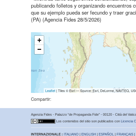
publicando folletos y organizando encuentros 
que su ejemplo pueda ser fecundo y traer graci
(PA) (Agencia Fides 28/5/2026)
+
−
Leaflet
| Tiles © Esri — Source: Esri, DeLorme, NAVTEQ, USG
Compartir:
Agenzia Fides - Palazzo “de Propaganda Fide” - 00120 - Città del Vat
Los contenidos del sitio son publicados con
Licencia C
INTERNAZIONALE :
ITALIANO
|
ENGLISH
|
ESPAÑOL
|
FRANÇAIS
|