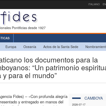
ITALIANO
EN
ionales Pontificias desde 1927
STICAS
Europa
Oceanía
Actos de la Santa Sede
Nombramient
ticano los documentos para la
boyanos: “Un patrimonio espiritu
ia y para el mundo”
encia Fides) – «Con profunda alegría
CAMBOYA
resentado y entregado en manos del
2026-07-17