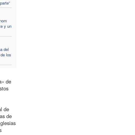
parte”
hnom
te y un
a del
 de los
a» de
stos
al de
ias de
Iglesias
s