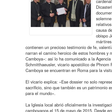
cardenal
Dicaster
document
solemne
relativo
causa de
obispo J
mártires
contienen un precioso testimonio de fe, valent
narran el camino heroico de estos hombres y 
Camboya»: así lo ha comunicado a la Agencia F
Schmitthaeusler, vicario apostólico de Phnom 
Camboya se encuentran en Roma para la visita
El vicario explica: «Ese dossier no solo represe
sacrificio, sino que también es un patrimonio es
para el mundo».
La Iglesia local abrió oficialmente la investiga
camboyanos el 15 de mayo de 2015. Desde ento