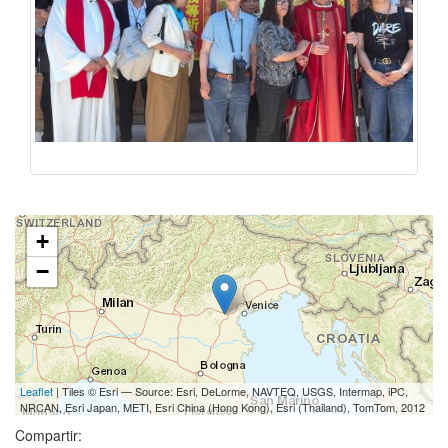
+
−
Leaflet
| Tiles © Esri — Source: Esri, DeLorme, NAVTEQ, USGS, Intermap, iPC,
NRCAN, Esri Japan, METI, Esri China (Hong Kong), Esri (Thailand), TomTom, 2012
Compartir: