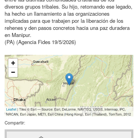
diversos grupos tribales. Su hijo, retomando ese legado,
ha hecho un llamamiento a las organizaciones
implicadas para que trabajen por la liberación de los
rehenes y den pasos concretos hacia una paz duradera
en Manipur.
(PA) (Agencia Fides 19/5/2026)
+
−
Leaflet
| Tiles © Esri — Source: Esri, DeLorme, NAVTEQ, USGS, Intermap, iPC,
NRCAN, Esri Japan, METI, Esri China (Hong Kong), Esri (Thailand), TomTom, 2012
Compartir: