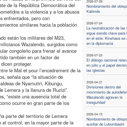
2026-07-29
este de la República Democrática del
Nombramiento del obisp
ometidos a la violencia y a los abusos
Kabinda
s enfrentados, pero con
2026-07-24
mientos similares hacia la población
La neutralización de la
sigue siendo clave para 
ado están los militares del M23,
en el este: Kinshasa se 
en la diplomacia
 milicianos Wazalendo, surgidos como
ular congoleño para frenar el avance
2026-07-23
tido también en un factor de
El diálogo nacional rela
dicen proteger.
en julio y el papel decis
tre le Mal et pour l’encadrement de la
las iglesias
, señala que “la situación de
2026-04-21
s aldeas de Nyamutiri, Kibungu,
Divisiones dentro del
e Lemera y la llanura de Ruzizi”.
movimiento de autodefe
s, “existe una ausencia total de
Wazalendo agravan la
, como ocurre en gran parte de los
inseguridad
2026-04-15
a parte del territorio de Lemera
Nombramiento de obisp
 el control, en la mayor parte de la
auxiliar de Lubumbashi