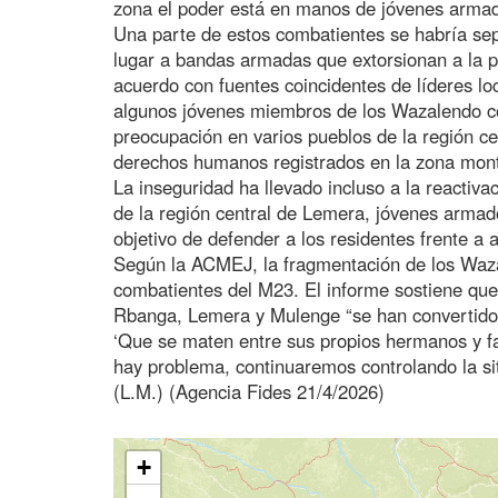
zona el poder está en manos de jóvenes armad
Una parte de estos combatientes se habría sep
lugar a bandas armadas que extorsionan a la po
acuerdo con fuentes coincidentes de líderes loc
algunos jóvenes miembros de los Wazalendo c
preocupación en varios pueblos de la región c
derechos humanos registrados en la zona monta
La inseguridad ha llevado incluso a la reactiv
de la región central de Lemera, jóvenes armad
objetivo de defender a los residentes frente 
Según la ACMEJ, la fragmentación de los Wazal
combatientes del M23. El informe sostiene qu
Rbanga, Lemera y Mulenge “se han convertido 
‘Que se maten entre sus propios hermanos y fa
hay problema, continuaremos controlando la sit
(L.M.) (Agencia Fides 21/4/2026)
+