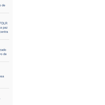
o de
s FDLR
la paz
centra
nzado
ivo de
nsa
o