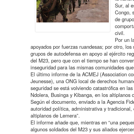
Sur, al 
Congo, s
de grupo
comporta
civil.
Por un l
apoyados por fuerzas ruandesas; por otro, los
grupos de autodefensa en apoyo al ejército reg
del M23, pero que con el tiempo se han conver
inseguridad para las mismas comunidades que 
El último informe de la ACMEJ (Association con
Jeunesse), una ONG local de derechos humanos
seguridad se está volviendo catastrófica en la
Ndolera, Businga y Kibanga, en los altiplanos d
Según el documento, enviado a la Agencia Fide
autoridad política, administrativa y tradicional
altiplanos de Lemera”.
El informe añade que, mientras en “una pequeñ
algunos soldados del M23 y sus aliados ejercen