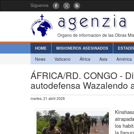
Síguenos
Organo de informacion de las Obras Mis
HOME
MISIONEROS ASESINADOS
ESTADÍ
News
Vaticano
África
Asia
América
ÁFRICA/RD. CONGO - Divi
autodefensa Wazalendo a
martes, 21 abril 2026
Kinshasa
atrapada
los habi
la llanur