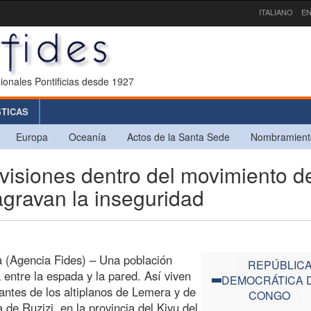
ITALIANO
EN
ionales Pontificias desde 1927
STICAS
Europa
Oceanía
Actos de la Santa Sede
Nombramient
siones dentro del movimiento d
gravan la inseguridad
 (Agencia Fides) – Una población
REPÚBLIC
 entre la espada y la pared. Así viven
DEMOCRÁTICA 
tantes de los altiplanos de Lemera y de
CONGO
a de Ruzizi, en la provincia del Kivu del