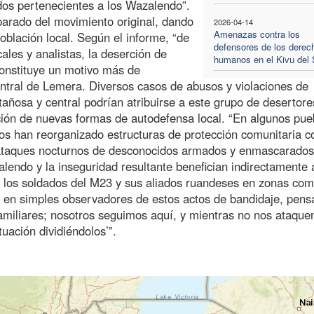
os pertenecientes a los Wazalendo”.
arado del movimiento original, dando
2026-04-14
Amenazas contra los
blación local. Según el informe, “de
defensores de los derec
ales y analistas, la deserción de
humanos en el Kivu del 
onstituye un motivo más de
entral de Lemera. Diversos casos de abusos y violaciones de
ñosa y central podrían atribuirse a este grupo de desertore
ación de nuevas formas de autodefensa local. “En algunos pue
os han reorganizado estructuras de protección comunitaria c
a ataques nocturnos de desconocidos armados y enmascarados
endo y la inseguridad resultante benefician indirectamente 
e los soldados del M23 y sus aliados ruandeses en zonas co
en simples observadores de estos actos de bandidaje, pens
miliares; nosotros seguimos aquí, y mientras no nos ataque
uación dividiéndolos’”.