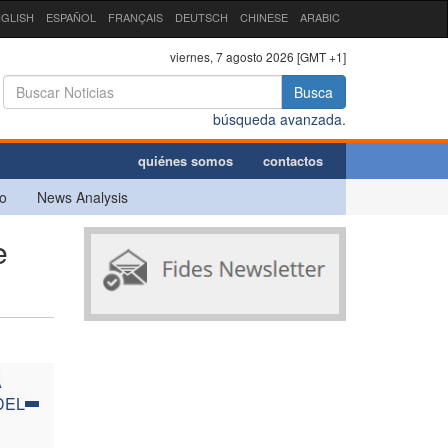
GLISH
ESPAÑOL
FRANÇAIS
DEUTSCH
CHINESE
ARABIC
viernes, 7 agosto 2026 [GMT +1]
Busca
búsqueda avanzada.
quiénes somos
contactos
o
News Analysis
e
A
DEL