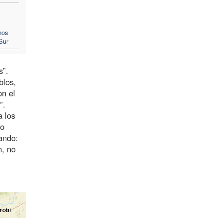
hos
Sur
s”.
blos,
on el
”.
a los
mo
ando:
n, no