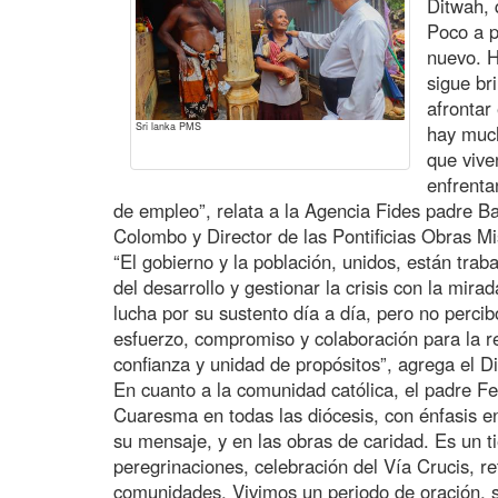
Ditwah, 
Poco a p
nuevo. H
sigue br
afrontar
Sri lanka PMS
hay muc
que vive
enfrenta
de empleo”, relata a la Agencia Fides padre B
Colombo y Director de las Pontificias Obras M
“El gobierno y la población, unidos, están trab
del desarrollo y gestionar la crisis con la mir
lucha por su sustento día a día, pero no percib
esfuerzo, compromiso y colaboración para la r
confianza y unidad de propósitos”, agrega el D
En cuanto a la comunidad católica, el padre F
Cuaresma en todas las diócesis, con énfasis e
su mensaje, y en las obras de caridad. Es un t
peregrinaciones, celebración del Vía Crucis, ret
comunidades. Vivimos un periodo de oración, si