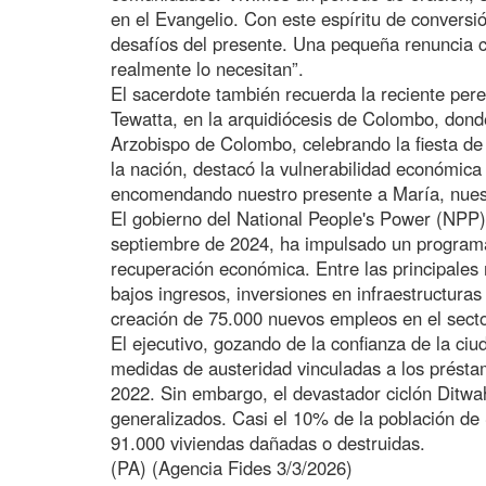
en el Evangelio. Con este espíritu de conversión
desafíos del presente. Una pequeña renuncia c
realmente lo necesitan”.
El sacerdote también recuerda la reciente pere
Tewatta, en la arquidiócesis de Colombo, dond
Arzobispo de Colombo, celebrando la fiesta d
la nación, destacó la vulnerabilidad económic
encomendando nuestro presente a María, nues
El gobierno del National People's Power (NPP
septiembre de 2024, ha impulsado un programa 
recuperación económica. Entre las principales 
bajos ingresos, inversiones en infraestructuras 
creación de 75.000 nuevos empleos en el secto
El ejecutivo, gozando de la confianza de la ciud
medidas de austeridad vinculadas a los présta
2022. Sin embargo, el devastador ciclón Ditwa
generalizados. Casi el 10% de la población de
91.000 viviendas dañadas o destruidas.
(PA) (Agencia Fides 3/3/2026)