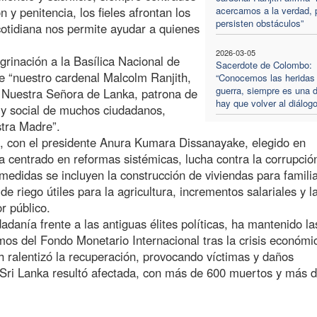
 y penitencia, los fieles afrontan los
acercamos a la verdad, 
persisten obstáculos”
otidiana nos permite ayudar a quienes
2026-03-05
grinación a la Basílica Nacional de
Sacerdote de Colombo:
e “nuestro cardenal Malcolm Ranjith,
“Conocemos las heridas 
guerra, siempre es una d
e Nuestra Señora de Lanka, patrona de
hay que volver al diálogo
a y social de muchos ciudadanos,
tra Madre”.
), con el presidente Anura Kumara Dissanayake, elegido en
centrado en reformas sistémicas, lucha contra la corrupció
medidas se incluyen la construcción de viviendas para famili
de riego útiles para la agricultura, incrementos salariales y l
r público.
adanía frente a las antiguas élites políticas, ha mantenido la
mos del Fondo Monetario Internacional tras la crisis económi
h ralentizó la recuperación, provocando víctimas y daños
 Sri Lanka resultó afectada, con más de 600 muertos y más 