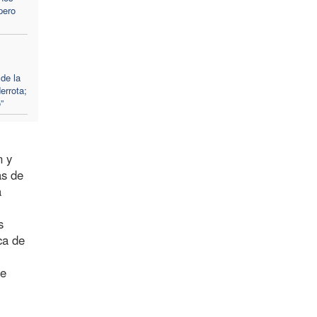
pero
de la
errota;
”
n y
as de
a
s
ca de
de