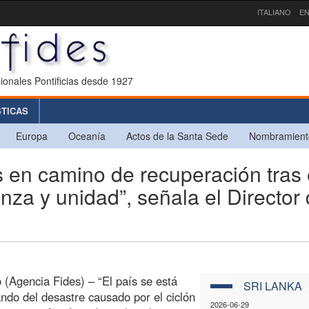
ITALIANO
EN
ionales Pontificias desde 1927
STICAS
Europa
Oceanía
Actos de la Santa Sede
Nombramient
 en camino de recuperación tras 
nza y unidad”, señala el Director
(Agencia Fides) – “El país se está
SRI LANKA
ndo del desastre causado por el ciclón
2026-06-29