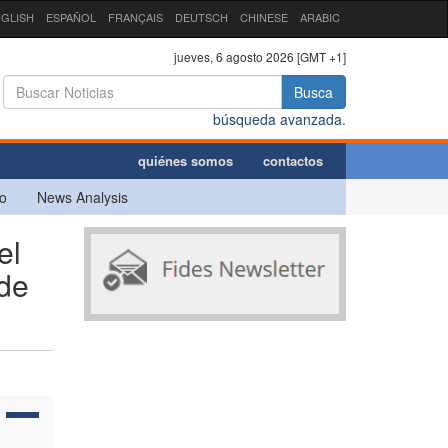
GLISH
ESPAÑOL
FRANÇAIS
DEUTSCH
CHINESE
ARABIC
jueves, 6 agosto 2026 [GMT +1]
Busca
búsqueda avanzada.
quiénes somos
contactos
o
News Analysis
el
 de