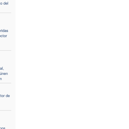
o del
eridas
ector
al,
eúnen
n
tor de
“nos