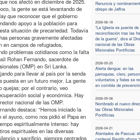
que nos afectó en diciembre de 2025.
Renuncia y nombramient
oco, la gente se está levantando de
obispo de Jaffna
ay que reconocer que el gobierno
indando apoyo a la población para
2026-06-18
“La Iglesia es puente de
 esta situación de precariedad. Todavía
reconciliación tras las h
has personas gravemente afectadas
de la guerra”, dice el Dir
n en campos de refugiados,
nacional de las Obras
Misionales Pontificias
ndo problemas cotidianos como la falta
asil Rohan Fernando, sacerdote de
2026-05-20
isionales (OMP) en Sri Lanka.
Alerta dengue: en las
ajando para llevar al país por la senda
parroquias, clero, person
voluntarios y fieles se r
ada puesta en un futuro mejor. La gente
en comités de prevenció
o quejas; por el contrario, veo
ecuperación social y económica. Hay
2026-05-06
irector nacional de las OMP.
Nombrado el nuevo direc
ernando destaca: “Hemos iniciado la
las Obras Misionales
Pontificias
n el ayuno, como nos pidió el Papa en
iempo espiritualmente intenso: hay
2026-04-21
iros espirituales en las diversas
Atentados de Pascua: el
lencio y sacrificio, siempre centrados
cardenal Ranjith afirma 