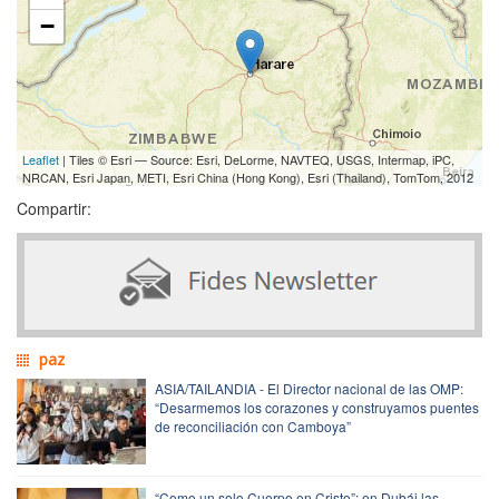
−
Leaflet
| Tiles © Esri — Source: Esri, DeLorme, NAVTEQ, USGS, Intermap, iPC,
NRCAN, Esri Japan, METI, Esri China (Hong Kong), Esri (Thailand), TomTom, 2012
Compartir:
paz
ASIA/TAILANDIA - El Director nacional de las OMP:
“Desarmemos los corazones y construyamos puentes
de reconciliación con Camboya”
“Como un solo Cuerpo en Cristo”: en Dubái las