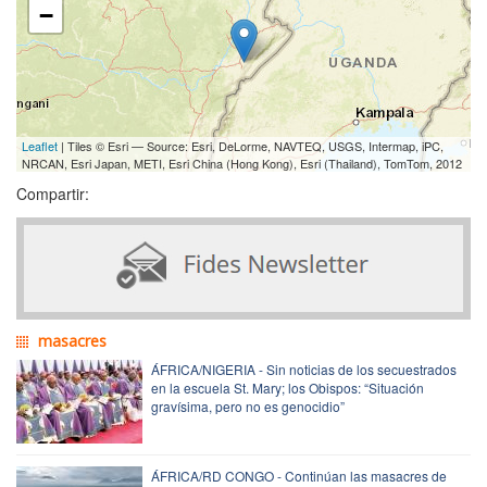
−
Leaflet
| Tiles © Esri — Source: Esri, DeLorme, NAVTEQ, USGS, Intermap, iPC,
NRCAN, Esri Japan, METI, Esri China (Hong Kong), Esri (Thailand), TomTom, 2012
Compartir:
masacres
ÁFRICA/NIGERIA - Sin noticias de los secuestrados
en la escuela St. Mary; los Obispos: “Situación
gravísima, pero no es genocidio”
ÁFRICA/RD CONGO - Continúan las masacres de