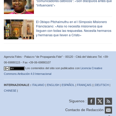
“comunicadores católicos”: «Son discípulos antes que
“influencers”»
El Obispo Pitchaimuthu en el I Simposio Misionero
Franciscano: «Asia no necesita misioneros que
lleguen con todas las respuestas. Necesita hermanos
y hermanas que lleven a Cristo»
Agenzia Fides - Palazzo “de Propaganda Fide” - 00120 - Città del Vaticano Tel. +39-
06-69880115 - Fax +39-06-69880107
Los contenidos del sitio son publicados con
Licencia Creative
Commons Atribución 4.0 Internacional
INTERNAZIONALE :
ITALIANO
|
ENGLISH
|
ESPAÑOL
|
FRANÇAIS
| |
DEUTSCH
|
CHINESE
|
Síguenos :
Contacto de Redacción