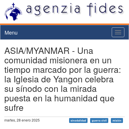
Menu
Toggl
naviga
ASIA/MYANMAR - Una
comunidad misionera en un
tiempo marcado por la guerra:
la Iglesia de Yangon celebra
su sínodo con la mirada
puesta en la humanidad que
sufre
martes, 28 enero 2025
sinodalidad
guerra civil
misión