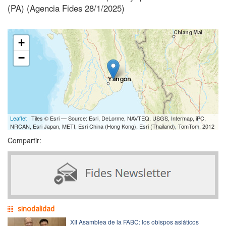
(PA) (Agencia Fides 28/1/2025)
+
−
Leaflet
| Tiles © Esri — Source: Esri, DeLorme, NAVTEQ, USGS, Intermap, iPC,
NRCAN, Esri Japan, METI, Esri China (Hong Kong), Esri (Thailand), TomTom, 2012
Compartir:
sinodalidad
XII Asamblea de la FABC: los obispos asiáticos