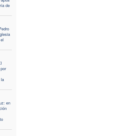
ría de
Pedro
glesia
 el
l
 por
 la
»
uz: en
ción
to