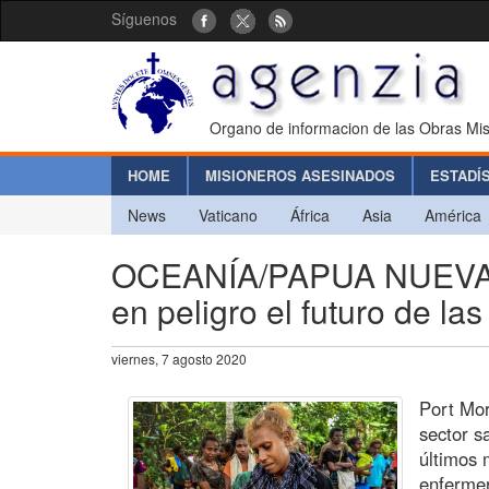
Síguenos
Organo de informacion de las Obras Mis
HOME
MISIONEROS ASESINADOS
ESTADÍ
News
Vaticano
África
Asia
América
OCEANÍA/PAPUA NUEVA GU
en peligro el futuro de l
viernes, 7 agosto 2020
Port Mor
sector s
últimos
enfermer