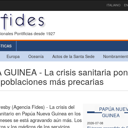
ITALIANO
EN
ionales Pontificias desde 1927
STICAS
Europa
Oceanía
Actos de la Santa Sede
Nombramient
INEA - La crisis sanitaria po
as poblaciones más precarias
esby (Agencia Fides) - La crisis del
PAPÚA NUE
anitario en Papúa Nueva Guinea en los
GUINEA
 meses se está agravando aún más. Los
2026-07-08
os y los médicos de los servicios
El tesoro escondido de 