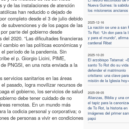
os y de las instalaciones de atención
Nueva Guinea: la sabidu
los misioneros ancianos
atólicas han reducido o dejado de
 por completo desde el 3 de julio debido
2025-12-16
ta de subvenciones y de los pagos de las
La nación se une a san 
por parte del gobierno desde
To Rot: “Un don para la I
s del 2020. “Las dificultades financieras
y para el mundo”, afirma
cardenal Ribat
l cambio en las políticas económicas y
 el período de la pandemia. Sin
2025-10-20
ibe el p. Giorgio Licini, PIME,
El arzobispo Tatamai: «E
l de PNGSI, en una nota enviada a la
santo To Rot dio su vida
defender el matrimonio
cristiano: una clave para
os servicios sanitarios en las áreas
misión de la Iglesia hoy
 el pasado, logra movilizar recursos de
paga el gobierno, los servicios de salud
2025-09-05
 gobierno debe tener cuidado de no
Alianzas, Biblia y una cr
el tapiz para la canoniza
a áreas remotas. En un mundo más
de To Rot, la historia en
ra la codicia personal y corporativa; o
imágenes del primer san
ones de personas a vivir en condiciones
papú