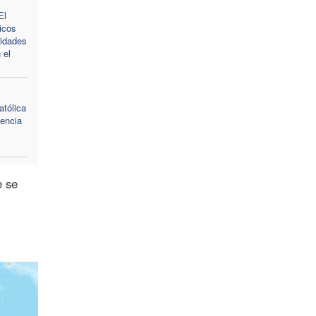
El
icos
nidades
 el
tólica
lencia
e se