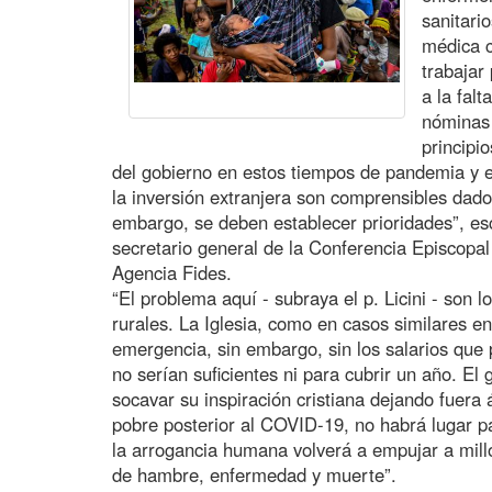
sanitari
médica c
trabajar
a la fal
nóminas 
principio
del gobierno en estos tiempos de pandemia y e
la inversión extranjera son comprensibles dado
embargo, se deben establecer prioridades”, escr
secretario general de la Conferencia Episcopa
Agencia Fides.
“El problema aquí - subraya el p. Licini - son l
rurales. La Iglesia, como en casos similares en
emergencia, sin embargo, sin los salarios que 
no serían suficientes ni para cubrir un año. El
socavar su inspiración cristiana dejando fuer
pobre posterior al COVID-19, no habrá lugar pa
la arrogancia humana volverá a empujar a mill
de hambre, enfermedad y muerte”.