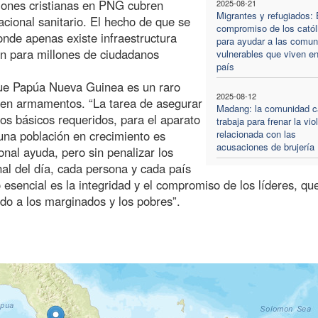
siones cristianas en PNG cubren
2025-08-21
Migrantes y refugiados: 
cional sanitario. El hecho de que se
compromiso de los catól
onde apenas existe infraestructura
para ayudar a las comu
en para millones de ciudadanos
vulnerables que viven en
país
que Papúa Nueva Guinea es un raro
2025-08-12
r en armamentos. “La tarea de asegurar
Madang: la comunidad ca
cios básicos requeridos, para el aparato
trabaja para frenar la vio
 una población en crecimiento es
relacionada con las
acusaciones de brujería
onal ayuda, pero sin penalizar los
al del día, cada persona y cada país
 esencial es la integridad y el compromiso de los líderes, qu
ado a los marginados y los pobres”.