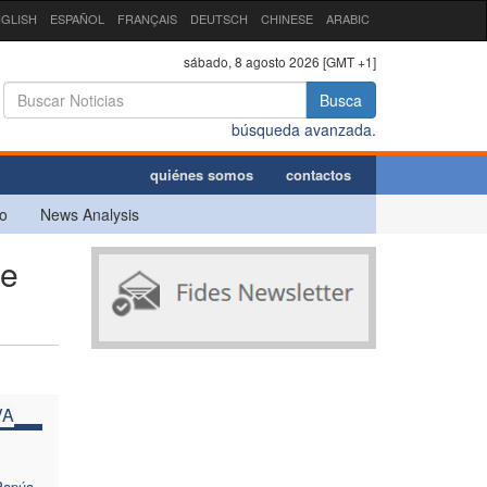
GLISH
ESPAÑOL
FRANÇAIS
DEUTSCH
CHINESE
ARABIC
sábado, 8 agosto 2026 [GMT +1]
Busca
búsqueda avanzada.
quiénes somos
contactos
o
News Analysis
ne
VA
Papúa