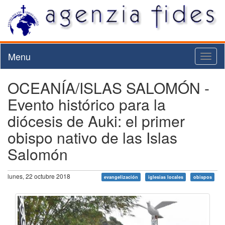
Menu
Toggl
naviga
OCEANÍA/ISLAS SALOMÓN -
Evento histórico para la
diócesis de Auki: el primer
obispo nativo de las Islas
Salomón
lunes, 22 octubre 2018
evangelización
iglesias locales
obispos