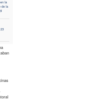
 en la
 de la
di
 23
ha
taban
cinas
e
toral