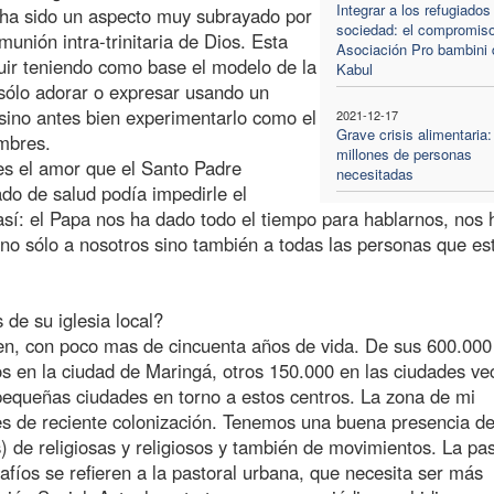
Integrar a los refugiados
 ha sido un aspecto muy subrayado por
sociedad: el compromiso
nión intra-trinitaria de Dios. Esta
Asociación Pro bambini 
ir teniendo como base el modelo de la
Kabul
sólo adorar o expresar usando un
 sino antes bien experimentarlo como el
2021-12-17
Grave crisis alimentaria:
ombres.
millones de personas
s el amor que el Santo Padre
necesitadas
do de salud podía impedirle el
así: el Papa nos ha dado todo el tiempo para hablarnos, nos 
no sólo a nosotros sino también a todas las personas que es
 de su iglesia local?
ven, con poco mas de cincuenta años de vida. De sus 600.000
s en la ciudad de Maringá, otros 150.000 en las ciudades ve
 pequeñas ciudades en torno a estos centros. La zona de mi
 es de reciente colonización. Tenemos una buena presencia d
 de religiosas y religiosos y también de movimientos. La pas
afíos se refieren a la pastoral urbana, que necesita ser más