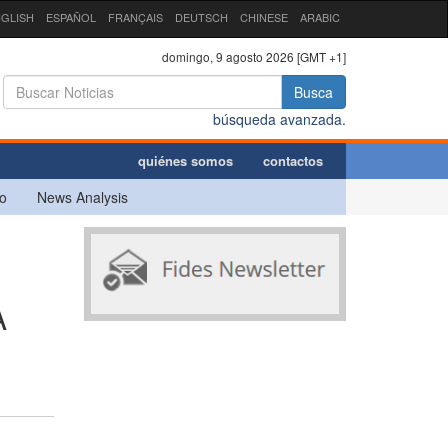
GLISH
ESPAÑOL
FRANÇAIS
DEUTSCH
CHINESE
ARABIC
domingo, 9 agosto 2026 [GMT +1]
Busca
búsqueda avanzada.
quiénes somos
contactos
o
News Analysis
A