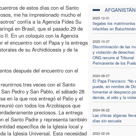
cuentros de estos días con el Santo
AFGANISTÁN
iosos, me ha impresionado mucho el
2025-12-01
otros” confía a la Agencia Fides Su
Ilegales los matrimonios
ringá en Brasil, que el pasado 29 de
infantiles en Baluchistán
lo II. En un coloquio con la Agencia
r el encuentro con el Papa y la entrega
2025-10-07
Discriminación de las m
storales de su Archidiócesis y de la
y violación de derechos:
ONG recurre al Tribunal
Permanente de los Pueb
entos después del encuentro con el
2024-08-07
El Papa Francisco: “No 
 reunirnos tres veces con el Santo
puede, en nombre de Di
e San Pedro y San Pablo, el sábado 28
fomentar el desprecio po
demás, el odio y la viole
sa en la que nos entregó el Palio y el
 reunió con todos los Arzobispos que
2024-06-22
verdaderamente preciosos. La entrega
Las chicas afganas lleva
con el Santo Padre y representa también
días sin escuela
ntidad específica de la Iglesia local y
da la Iglesia Universal. Esta necesidad
2022-02-24