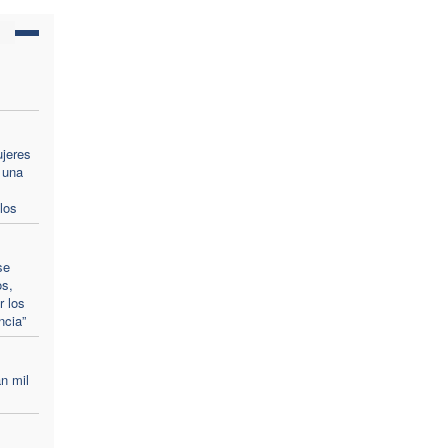
ujeres
 una
los
se
os,
r los
ncia”
n mil