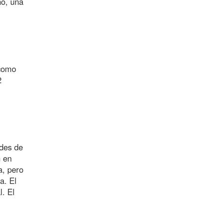
no, una
 como
2
udes de
n en
a, pero
a. El
l. El