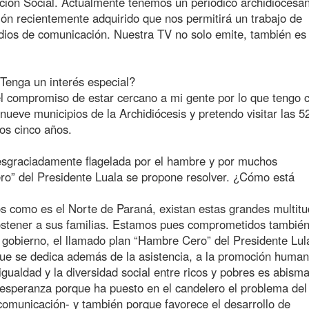
ción Social. Actualmente tenemos un periódico archidiocesa
ión recientemente adquirido que nos permitirá un trabajo de
dios de comunicación. Nuestra TV no solo emite, también es
 Tenga un interés especial?
l compromiso de estar cercano a mi gente por lo que tengo
o nueve municipios de la Archidiócesis y pretendo visitar las 5
os cinco años.
esgraciadamente flagelada por el hambre y por muchos
ero” del Presidente Luala se propone resolver. ¿Cómo está
s como es el Norte de Paraná, existan estas grandes multit
sostener a sus familias. Estamos pues comprometidos tambié
el gobierno, el llamado plan “Hambre Cero” del Presidente Lul
ue se dedica además de la asistencia, a la promoción human
gualdad y la diversidad social entre ricos y pobres es abisma
esperanza porque ha puesto en el candelero el problema del
omunicación- y también porque favorece el desarrollo de