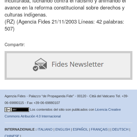
inculturada, luchando contra el racismo y animando el
avance en la reforma constitucional sobre derechos y
culturas indígenas.
(RZ) (Agencia Fides 21/11/2003 Líneas: 42 palabras:
507)
Compartir:
Agenzia Fides - Palazzo “de Propaganda Fide” - 00120 - Città del Vaticano Tel. +39-
06-69880115 - Fax +39-06-69880107
Los contenidos del sitio son publicados con
Licencia Creative
Commons Atribución 4.0 Internacional
INTERNAZIONALE :
ITALIANO
|
ENGLISH
|
ESPAÑOL
|
FRANÇAIS
| |
DEUTSCH
|
CHINESE
|