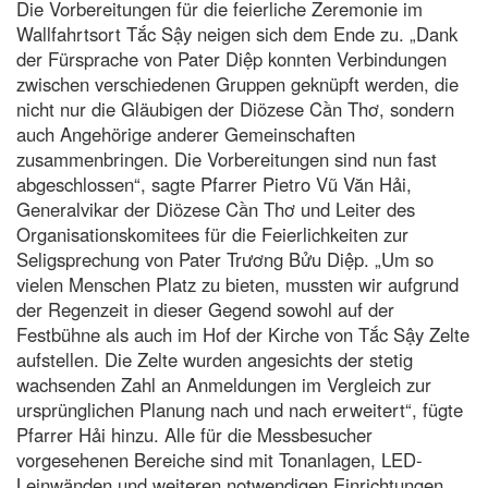
Die Vorbereitungen für die feierliche Zeremonie im
Wallfahrtsort Tắc Sậy neigen sich dem Ende zu. „Dank
der Fürsprache von Pater Diệp konnten Verbindungen
zwischen verschiedenen Gruppen geknüpft werden, die
nicht nur die Gläubigen der Diözese Cần Thơ, sondern
auch Angehörige anderer Gemeinschaften
zusammenbringen. Die Vorbereitungen sind nun fast
abgeschlossen“, sagte Pfarrer Pietro Vũ Văn Hải,
Generalvikar der Diözese Cần Thơ und Leiter des
Organisationskomitees für die Feierlichkeiten zur
Seligsprechung von Pater Trương Bửu Diệp. „Um so
vielen Menschen Platz zu bieten, mussten wir aufgrund
der Regenzeit in dieser Gegend sowohl auf der
Festbühne als auch im Hof der Kirche von Tắc Sậy Zelte
aufstellen. Die Zelte wurden angesichts der stetig
wachsenden Zahl an Anmeldungen im Vergleich zur
ursprünglichen Planung nach und nach erweitert“, fügte
Pfarrer Hải hinzu. Alle für die Messbesucher
vorgesehenen Bereiche sind mit Tonanlagen, LED-
Leinwänden und weiteren notwendigen Einrichtungen