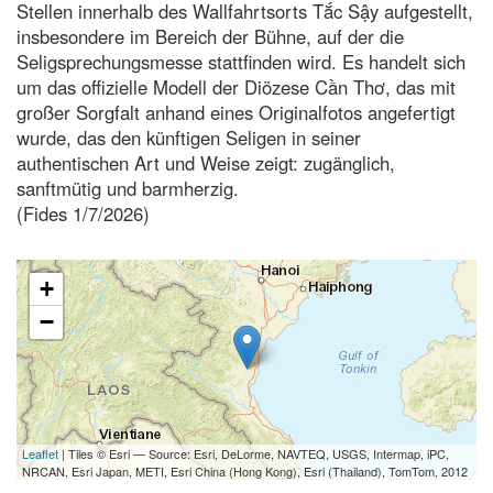
Stellen innerhalb des Wallfahrtsorts Tắc Sậy aufgestellt,
insbesondere im Bereich der Bühne, auf der die
Seligsprechungsmesse stattfinden wird. Es handelt sich
um das offizielle Modell der Diözese Cần Thơ, das mit
großer Sorgfalt anhand eines Originalfotos angefertigt
wurde, das den künftigen Seligen in seiner
authentischen Art und Weise zeigt: zugänglich,
sanftmütig und barmherzig.
(Fides 1/7/2026)
+
−
Leaflet
| Tiles © Esri — Source: Esri, DeLorme, NAVTEQ, USGS, Intermap, iPC,
NRCAN, Esri Japan, METI, Esri China (Hong Kong), Esri (Thailand), TomTom, 2012