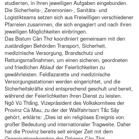
studierten, in ihren jeweiligen Aufgaben eingebunden.
Die Sicherheits-, Zeremonien-, Sanitäts- und
Logistikteams setzen sich aus Freiwilligen verschiedener
Pfarreien zusammen, die sich engagiert und nach ihren
jeweiligen Möglichkeiten einbringen.
Das Bistum Cần Thơ koordiniert gemeinsam mit den
zuständigen Behörden Transport, Sicherheit,
medizinische Versorgung, Brandschutz und
Rettungsmaßnahmen, um einen sicheren, geordneten
und friedlichen Ablauf der Feierlichkeiten zu
gewährleisten. Feldlazarette und medizinische
Versorgungsstationen werden eingerichtet, und die
Sicherheitskräfte sind entsprechend geschult und bereit,
während der Feierlichkeiten ihren Dienst zu leisten.
Ngô Vũ Thắng, Vizepräsident des Volkskomitees der
Provinz Cà Mau, zu der der Wallfahrtsort Tắc Sậy
gehört, erklärte: „Dies ist ein religiöses Ereignis von
großer Bedeutung und internationaler Tragweite. Daher
hat die Provinz bereits seit einiger Zeit mit dem
Organisationskomitee der Diözese Cần Thơ