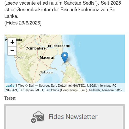
(„sede vacante et ad nutum Sanctae Sedis“). Seit 2025
ist er Generalsekretär der Bischofskonferenz von Sri
Lanka.
(Fides 29/6/2026)
+
−
Leaflet
| Tiles © Esri — Source: Esri, DeLorme, NAVTEQ, USGS, Intermap, iPC,
NRCAN, Esri Japan, METI, Esri China (Hong Kong), Esri (Thailand), TomTom, 2012
Teilen: