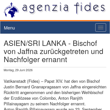
Menu
Toggl
naviga
ASIEN/SRI LANKA - Bischof
von Jaffna zurückgetreten und
Nachfolger ernannt
Montag, 29 Juni 2026
Vatikanstadt (Fides) – Papst XIV. hat den von Bischof
Justin Bernard Gnanapragasam von Jaffna eingereichten
Rücktritt angenommen und den bisherigen Weihbischof
der Erzdiözese von Colombo, Anton Ranjith
Pillainayagam zu seinem Nachfolger ernannt.
Anton Ranjith Pillainayagam wurde am 23. September