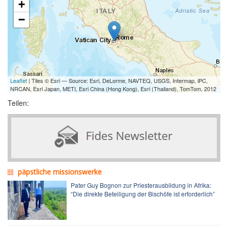
+
−
Leaflet
| Tiles © Esri — Source: Esri, DeLorme, NAVTEQ, USGS, Intermap, iPC,
NRCAN, Esri Japan, METI, Esri China (Hong Kong), Esri (Thailand), TomTom, 2012
Teilen:
päpstliche missionswerke
Pater Guy Bognon zur Priesterausbildung in Afrika:
“Die direkte Beteiligung der Bischöfe ist erforderlich”