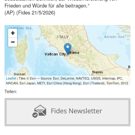
Frieden und Würde für alle beitragen.“
(AP) (Fides 21/5/2026)
+
−
Leaflet
| Tiles © Esri — Source: Esri, DeLorme, NAVTEQ, USGS, Intermap, iPC,
NRCAN, Esri Japan, METI, Esri China (Hong Kong), Esri (Thailand), TomTom, 2012
Teilen: