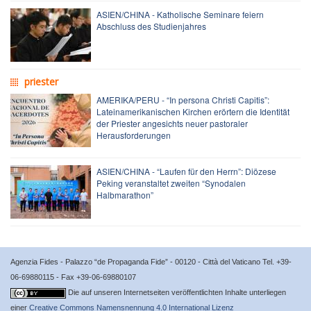
ASIEN/CHINA - Katholische Seminare feiern
Abschluss des Studienjahres
priester
AMERIKA/PERU - “In persona Christi Capitis”:
Lateinamerikanischen Kirchen erörtern die Identität
der Priester angesichts neuer pastoraler
Herausforderungen
ASIEN/CHINA - “Laufen für den Herrn”: Diözese
Peking veranstaltet zweiten “Synodalen
Halbmarathon”
Agenzia Fides - Palazzo “de Propaganda Fide” - 00120 - Città del Vaticano Tel. +39-
06-69880115 - Fax +39-06-69880107
Die auf unseren Internetseiten veröffentlichten Inhalte unterliegen
einer
Creative Commons Namensnennung 4.0 International Lizenz