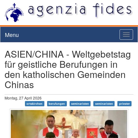
Menu
Toggl
naviga
ASIEN/CHINA - Weltgebetstag
für geistliche Berufungen in
den katholischen Gemeinden
Chinas
Montag, 27 April 2026
ortskirchen
berufungen
seminaristen
seminaristen
priester