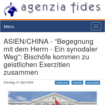
Menu
Toggl
naviga
ASIEN/CHINA - “Begegnung
mit dem Herrn - Ein synodaler
Weg“: Bischöfe kommen zu
geistlichen Exerzitien
zusammen
Dienstag, 21 April 2026
ortskirchen
bischöfe
spiritualität