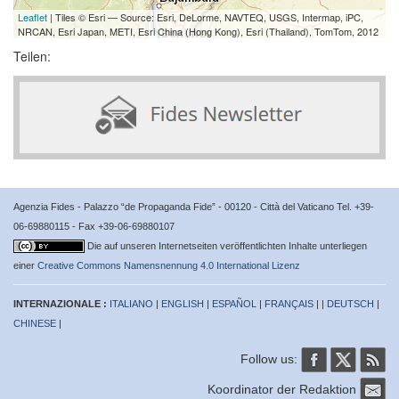
Leaflet
| Tiles © Esri — Source: Esri, DeLorme, NAVTEQ, USGS, Intermap, iPC,
NRCAN, Esri Japan, METI, Esri China (Hong Kong), Esri (Thailand), TomTom, 2012
Teilen:
Agenzia Fides - Palazzo “de Propaganda Fide” - 00120 - Città del Vaticano Tel. +39-
06-69880115 - Fax +39-06-69880107
Die auf unseren Internetseiten veröffentlichten Inhalte unterliegen
einer
Creative Commons Namensnennung 4.0 International Lizenz
INTERNAZIONALE :
ITALIANO
|
ENGLISH
|
ESPAÑOL
|
FRANÇAIS
| |
DEUTSCH
|
CHINESE
|
Follow us:
Koordinator der Redaktion