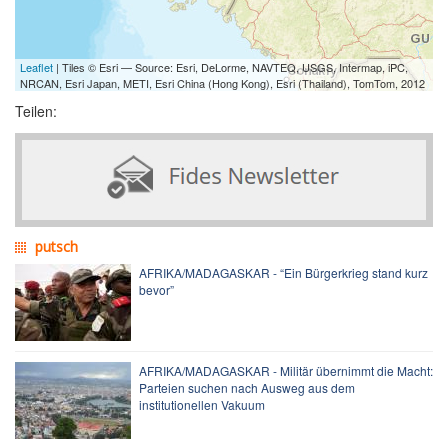
Leaflet
| Tiles © Esri — Source: Esri, DeLorme, NAVTEQ, USGS, Intermap, iPC,
NRCAN, Esri Japan, METI, Esri China (Hong Kong), Esri (Thailand), TomTom, 2012
Teilen:
putsch
AFRIKA/MADAGASKAR - “Ein Bürgerkrieg stand kurz
bevor”
AFRIKA/MADAGASKAR - Militär übernimmt die Macht:
Parteien suchen nach Ausweg aus dem
institutionellen Vakuum