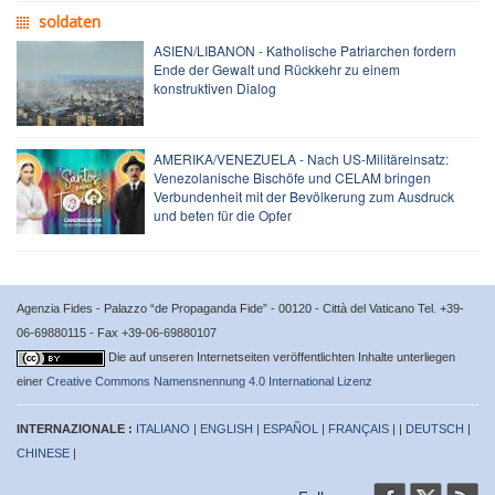
soldaten
ASIEN/LIBANON - Katholische Patriarchen fordern
Ende der Gewalt und Rückkehr zu einem
konstruktiven Dialog
AMERIKA/VENEZUELA - Nach US-Militäreinsatz:
Venezolanische Bischöfe und CELAM bringen
Verbundenheit mit der Bevölkerung zum Ausdruck
und beten für die Opfer
Agenzia Fides - Palazzo “de Propaganda Fide” - 00120 - Città del Vaticano Tel. +39-
06-69880115 - Fax +39-06-69880107
Die auf unseren Internetseiten veröffentlichten Inhalte unterliegen
einer
Creative Commons Namensnennung 4.0 International Lizenz
INTERNAZIONALE :
ITALIANO
|
ENGLISH
|
ESPAÑOL
|
FRANÇAIS
| |
DEUTSCH
|
CHINESE
|