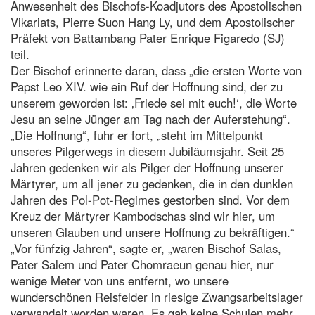
Anwesenheit des Bischofs-Koadjutors des Apostolischen
Vikariats, Pierre Suon Hang Ly, und dem Apostolischer
Präfekt von Battambang Pater Enrique Figaredo (SJ)
teil.
Der Bischof erinnerte daran, dass „die ersten Worte von
Papst Leo XIV. wie ein Ruf der Hoffnung sind, der zu
unserem geworden ist: ‚Friede sei mit euch!‘, die Worte
Jesu an seine Jünger am Tag nach der Auferstehung“.
„Die Hoffnung“, fuhr er fort, „steht im Mittelpunkt
unseres Pilgerwegs in diesem Jubiläumsjahr. Seit 25
Jahren gedenken wir als Pilger der Hoffnung unserer
Märtyrer, um all jener zu gedenken, die in den dunklen
Jahren des Pol-Pot-Regimes gestorben sind. Vor dem
Kreuz der Märtyrer Kambodschas sind wir hier, um
unseren Glauben und unsere Hoffnung zu bekräftigen.“
„Vor fünfzig Jahren“, sagte er, „waren Bischof Salas,
Pater Salem und Pater Chomraeun genau hier, nur
wenige Meter von uns entfernt, wo unsere
wunderschönen Reisfelder in riesige Zwangsarbeitslager
verwandelt worden waren. Es gab keine Schulen mehr,