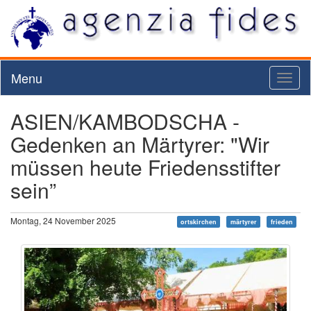
Menu
Toggl
naviga
ASIEN/KAMBODSCHA -
Gedenken an Märtyrer: "Wir
müssen heute Friedensstifter
sein”
Montag, 24 November 2025
ortskirchen
märtyrer
frieden