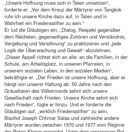
„Unsere Hoffnung muss sich in Taten umsetzen“,
forderte er. „Vor dem Kreuz der Märtyrer von Tangkok
rufe ich unsere Kirche dazu auf, in Taten und in
Wahrheit ein Friedensstifter zu sein.“
Er lud die Gläubigen ein, „Dialog, Respekt gegenüber
dem Nächsten, gegenseitiges Zuhören und Verständnis,
Vergebung und Versöhnung“ zu praktizieren und „jede
Logik der Überwachung und Gewalt“ abzulehnen.
„Dieser Appell richtet sich an alle: an die Familien, in der
Schule, am Arbeitsplatz, in unseren Pfarreien, in
unserem sozialen Leben, in den sozialen Medien“,
bekräftigte er. „Der Frieden ist unsere Hoffnung, aber er
hängt von unserer Haltung ab: 50 Jahre nach den
Gräueltaten des Völkermords sehnt sich unsere
Gesellschaft nach Frieden. Unsere Kirche sehnt sich
nach Frieden“, fügte er hinzu. Und er forderte die
Gläubigen auf, „wirklich Friedensstifter“ zu sein.
Bischof Joseph Chhmar Salas und zahlreiche andere
Märtyrer wurden zwischen 1970 und 1977 vom Regime
der Roten Khmer ermordet. Unter dem repressiven Pol