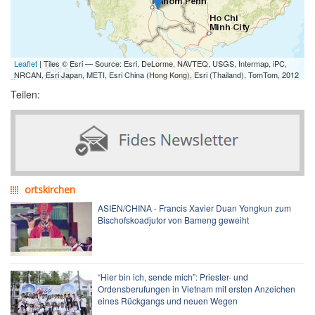
Leaflet
| Tiles © Esri — Source: Esri, DeLorme, NAVTEQ, USGS, Intermap, iPC,
NRCAN, Esri Japan, METI, Esri China (Hong Kong), Esri (Thailand), TomTom, 2012
Teilen:
ortskirchen
ASIEN/CHINA - Francis Xavier Duan Yongkun zum
Bischofskoadjutor von Bameng geweiht
“Hier bin ich, sende mich”: Priester- und
Ordensberufungen in Vietnam mit ersten Anzeichen
eines Rückgangs und neuen Wegen