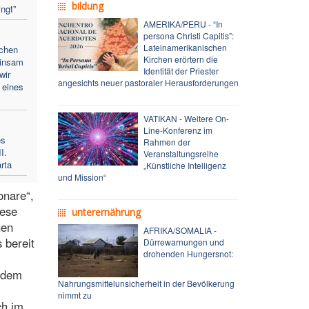
bildung
ingt”
AMERIKA/PERU - “In
persona Christi Capitis”:
Lateinamerikanischen
rchen
Kirchen erörtern die
einsam
Identität der Priester
wir
angesichts neuer pastoraler Herausforderungen
 eines
VATIKAN - Weitere On-
Line-Konferenz im
es
Rahmen der
I.
Veranstaltungsreihe
rta
„Künstliche Intelligenz
und Mission“
onare“,
iese
unterernährung
hen
AFRIKA/SOMALIA -
 bereit
Dürrewarnungen und
drohenden Hungersnot:
t dem
Nahrungsmittelunsicherheit in der Bevölkerung
nimmt zu
ch im