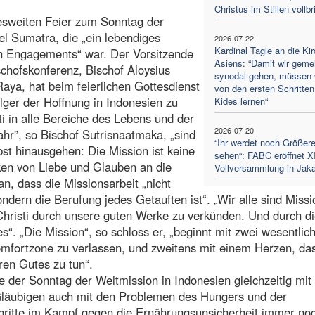
Christus im Stillen vollbr
desweiten Feier zum Sonntag der
el Sumatra, die „ein lebendiges
2026-07-22
Kardinal Tagle an die Ki
n Engagements“ war. Der Vorsitzende
Asiens: “Damit wir gem
chofskonferenz, Bischof Aloysius
synodal gehen, müssen 
ya, hat beim feierlichen Gottesdienst
von den ersten Schritten
ger der Hoffnung in Indonesien zu
Kides lernen“
i in alle Bereiche des Lebens und der
2026-07-20
ahr”, so Bischof Sutrisnaatmaka, „sind
“Ihr werdet noch Größer
bst hinausgehen: Die Mission ist keine
sehen“: FABC eröffnet XI
nken von Liebe und Glauben an die
Vollversammlung in Jaka
an, dass die Missionsarbeit „nicht
ndern die Berufung jedes Getauften ist“. „Wir alle sind Missi
 Christi durch unsere guten Werke zu verkünden. Und durch d
s“. „Die Mission“, so schloss er, „beginnt mit zwei wesentlic
mfortzone zu verlassen, und zweitens mit einem Herzen, das
ren Gutes zu tun“.
e der Sonntag der Weltmission in Indonesien gleichzeitig mi
Gläubigen auch mit den Problemen des Hungers und der
chritte im Kampf gegen die Ernährungsunsicherheit immer no