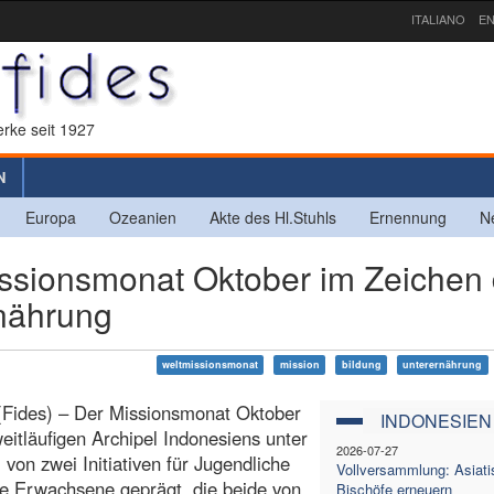
ITALIANO
EN
rke seit 1927
N
Europa
Ozeanien
Akte des Hl.Stuhls
Ernennung
N
sionsmonat Oktober im Zeichen 
nährung
weltmissionsmonat
mission
bildung
unterernährung
(Fides) – Der Missionsmonat Oktober
INDONESIEN
eitläufigen Archipel Indonesiens unter
2026-07-27
von zwei Initiativen für Jugendliche
Vollversammlung: Asiati
e Erwachsene geprägt, die beide von
Bischöfe erneuern