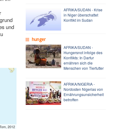
AFRIKA/SUDAN - Krise
r
in Niger überschattet
fgrund
Konflikt im Sudan
ges und
zu
hunger
AFRIKA/SUDAN -
Hungersnot infolge des
Konflikts: In Darfur
ernähren sich die
Menschen von Tierfutter
AFRIKA/NIGERIA -
Nordosten Nigerias von
Ernährungsunsicherheit
betroffen
mTom, 2012