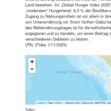
Land bestehen. Im „Global Hunger Index 2025“ 
„moderaten” Hungerlevel: 6,3 % der Bevölkerun
Zugang zu Nahrungsmitteln ist vor allem in lä
von Unterernährung vor ihrem fünften Geburtst
des Welternährungstages ist für die katholisc
engagieren und zu handeln, um einen Beitrag
verschiedenen Gebieten zu leisten.
(PA) (Fides 1/11/2025)
+
−
Leaflet
| Tiles © Esri — Source: Esri, DeLorme, NAVTEQ, USG
Teilen: