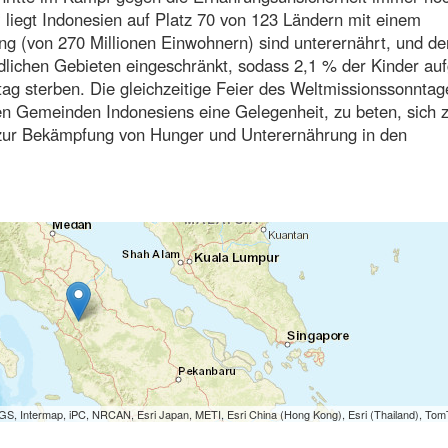
liegt Indonesien auf Platz 70 von 123 Ländern mit einem
g (von 270 Millionen Einwohnern) sind unterernährt, und de
ndlichen Gebieten eingeschränkt, sodass 2,1 % der Kinder au
ag sterben. Die gleichzeitige Feier des Weltmissionssonnta
hen Gemeinden Indonesiens eine Gelegenheit, zu beten, sich 
 zur Bekämpfung von Hunger und Unterernährung in den
S, Intermap, iPC, NRCAN, Esri Japan, METI, Esri China (Hong Kong), Esri (Thailand), To