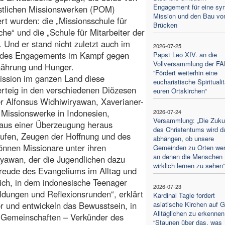
Engagement für eine sy
stlichen Missionswerken (POM)
Mission und den Bau vo
ert wurden: die „Missionsschule für
Brücken
che“ und die „Schule für Mitarbeiter der
. Und er stand nicht zuletzt auch im
2026-07-25
 des Engagements im Kampf gegen
Papst Leo XIV. an die
Vollversammlung der F
nährung und Hunger.
“Fördert weiterhin eine
Mission im ganzen Land diese
eucharistische Spiritualit
rteig in den verschiedenen Diözesen
euren Ortskirchen“
er Alfonsus Widhiwiryawan, Xaverianer-
 Missionswerke in Indonesien,
2026-07-24
Versammlung: „Die Zuku
n aus einer Überzeugung heraus
des Christentums wird d
gerufen, Zeugen der Hoffnung und des
abhängen, ob unsere
nnen Missionare unter ihren
Gemeinden zu Orten wer
an denen die Menschen
iryawan, der die Jugendlichen dazu
wirklich lernen zu sehen“
Freude des Evangeliums im Alltag und
eich, in dem indonesische Teenager
2026-07-23
ildungen und Reflexionsrunden“, erklärt
Kardinal Tagle fordert
or und entwickeln das Bewusstsein, in
asiatische Kirchen auf G
Alltäglichen zu erkennen
d Gemeinschaften – Verkünder des
“Staunen über das, was