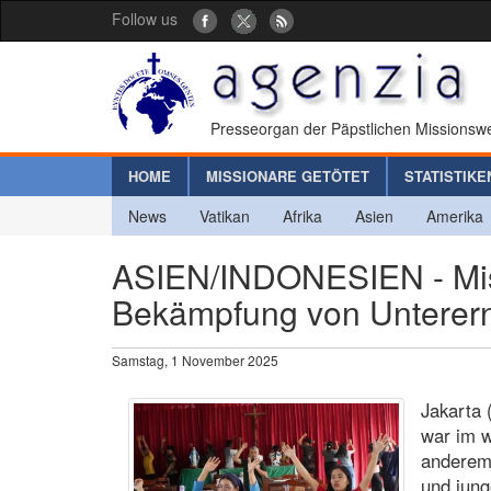
Follow us
Presseorgan der Päpstlichen Missionswe
HOME
MISSIONARE GETÖTET
STATISTIKE
News
Vatikan
Afrika
Asien
Amerika
ASIEN/INDONESIEN - Mis
Bekämpfung von Unterer
Samstag, 1 November 2025
Jakarta 
war im w
anderem 
und jung