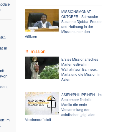
nodale
n
MISSIONSMONAT
OKTOBER - Schwester
Suzanne Djebba: Freude
und Hoffnung in der
Mission unter den
Völkern
ABC:
ät in
mission
Erstes Missionarisches
Marienfestival im
Wallfahrtsort Banneux:
nft
Maria und die Mission in
avon
Asien
den,
ASIEN/PHILIPPINEN - Im
September findet in
Manila die erste
Versammlung der
asiatischen „digitalen
ott im
Missionare“ statt
: