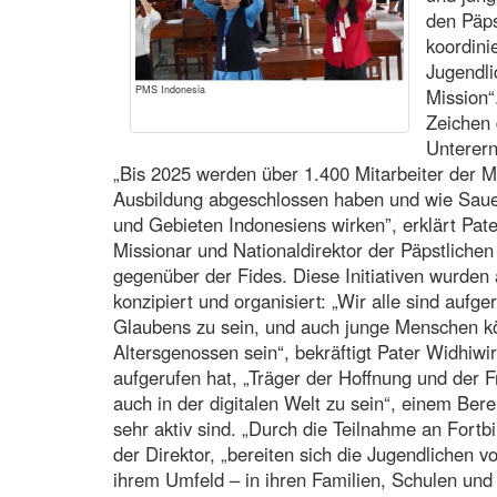
den Päp
koordini
Jugendli
PMS Indonesia
Mission“
Zeichen
Unterer
„Bis 2025 werden über 1.400 Mitarbeiter der 
Ausbildung abgeschlossen haben und wie Saue
und Gebieten Indonesiens wirken”, erklärt Pat
Missionar und Nationaldirektor der Päpstlichen
gegenüber der Fides. Diese Initiativen wurde
konzipiert und organisiert: „Wir alle sind auf
Glaubens zu sein, und auch junge Menschen kö
Altersgenossen sein“, bekräftigt Pater Widhiw
aufgerufen hat, „Träger der Hoffnung und der 
auch in der digitalen Welt zu sein“, einem Ber
sehr aktiv sind. „Durch die Teilnahme an Fortb
der Direktor, „bereiten sich die Jugendlichen v
ihrem Umfeld – in ihren Familien, Schulen un