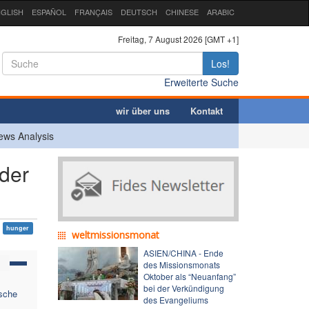
GLISH
ESPAÑOL
FRANÇAIS
DEUTSCH
CHINESE
ARABIC
Freitag, 7 August 2026 [GMT +1]
Los!
Erweiterte Suche
wir über uns
Kontakt
ews Analysis
der
hunger
weltmissionsmonat
ASIEN/CHINA - Ende
des Missionsmonats
Oktober als “Neuanfang”
bei der Verkündigung
sche
des Evangeliums