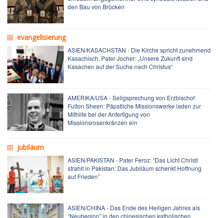
den Bau von Brücken
evangelisierung
ASIEN/KASACHSTAN - Die Kirche spricht zunehmend
Kasachisch. Pater Jocher: „Unsere Zukunft sind
Kasachen auf der Suche nach Christus“
AMERIKA/USA - Seligsprechung von Erzbischof
Fulton Sheen: Päpstliche Missionswerke laden zur
Mithilfe bei der Anfertigung von
Missionsrosenkränzen ein
jubiläum
ASIEN/PAKISTAN - Pater Feroz: “Das Licht Christi
strahlt in Pakistan: Das Jubiläum schenkt Hoffnung
auf Frieden”
ASIEN/CHINA - Das Ende des Heiligen Jahres als
“Neubeginn” in den chinesischen katholischen