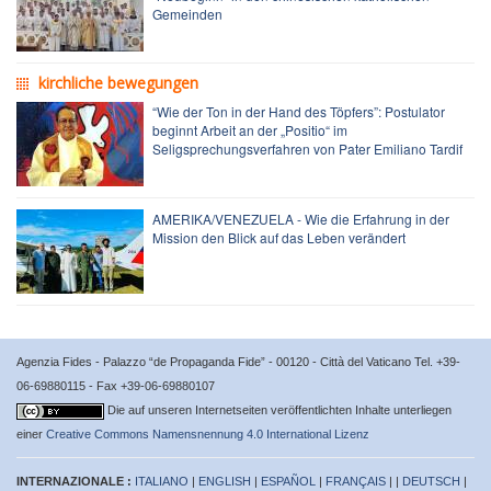
Gemeinden
kirchliche bewegungen
“Wie der Ton in der Hand des Töpfers”: Postulator
beginnt Arbeit an der „Positio“ im
Seligsprechungsverfahren von Pater Emiliano Tardif
AMERIKA/VENEZUELA - Wie die Erfahrung in der
Mission den Blick auf das Leben verändert
Agenzia Fides - Palazzo “de Propaganda Fide” - 00120 - Città del Vaticano Tel. +39-
06-69880115 - Fax +39-06-69880107
Die auf unseren Internetseiten veröffentlichten Inhalte unterliegen
einer
Creative Commons Namensnennung 4.0 International Lizenz
INTERNAZIONALE :
ITALIANO
|
ENGLISH
|
ESPAÑOL
|
FRANÇAIS
| |
DEUTSCH
|