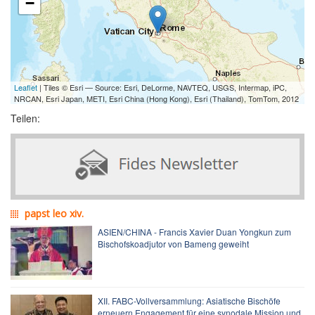
−
Leaflet
| Tiles © Esri — Source: Esri, DeLorme, NAVTEQ, USGS, Intermap, iPC,
NRCAN, Esri Japan, METI, Esri China (Hong Kong), Esri (Thailand), TomTom, 2012
Teilen:
papst leo xiv.
ASIEN/CHINA - Francis Xavier Duan Yongkun zum
Bischofskoadjutor von Bameng geweiht
XII. FABC-Vollversammlung: Asiatische Bischöfe
erneuern Engagement für eine synodale Mission und