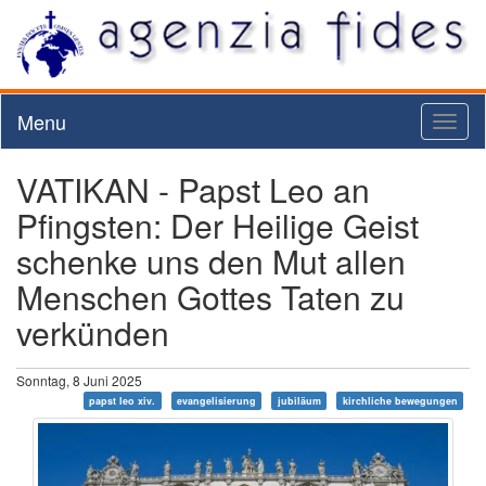
Menu
Toggl
naviga
VATIKAN - Papst Leo an
Pfingsten: Der Heilige Geist
schenke uns den Mut allen
Menschen Gottes Taten zu
verkünden
Sonntag, 8 Juni 2025
papst leo xiv.
evangelisierung
jubiläum
kirchliche bewegungen