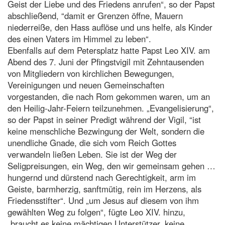
Geist der Liebe und des Friedens anrufen“, so der Papst
abschließend, “damit er Grenzen öffne, Mauern
niederreiße, den Hass auflöse und uns helfe, als Kinder
des einen Vaters im Himmel zu leben“.
Ebenfalls auf dem Petersplatz hatte Papst Leo XIV. am
Abend des 7. Juni der Pfingstvigil mit Zehntausenden
von Mitgliedern von kirchlichen Bewegungen,
Vereinigungen und neuen Gemeinschaften
vorgestanden, die nach Rom gekommen waren, um an
den Heilig-Jahr-Feiern teilzunehmen. „Evangelisierung“,
so der Papst in seiner Predigt während der Vigil, “ist
keine menschliche Bezwingung der Welt, sondern die
unendliche Gnade, die sich vom Reich Gottes
verwandeln ließen Leben. Sie ist der Weg der
Seligpreisungen, ein Weg, den wir gemeinsam gehen …
hungernd und dürstend nach Gerechtigkeit, arm im
Geiste, barmherzig, sanftmütig, rein im Herzens, als
Friedensstifter“. Und „um Jesus auf diesem von ihm
gewählten Weg zu folgen“, fügte Leo XIV. hinzu,
„braucht es keine mächtigen Unterstützer, keine