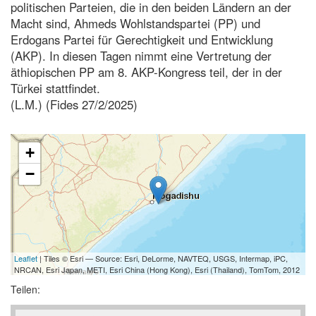
politischen Parteien, die in den beiden Ländern an der
Macht sind, Ahmeds Wohlstandspartei (PP) und
Erdogans Partei für Gerechtigkeit und Entwicklung
(AKP). In diesen Tagen nimmt eine Vertretung der
äthiopischen PP am 8. AKP-Kongress teil, der in der
Türkei stattfindet.
(L.M.) (Fides 27/2/2025)
+
−
Leaflet
| Tiles © Esri — Source: Esri, DeLorme, NAVTEQ, USGS, Intermap, iPC,
NRCAN, Esri Japan, METI, Esri China (Hong Kong), Esri (Thailand), TomTom, 2012
Teilen: