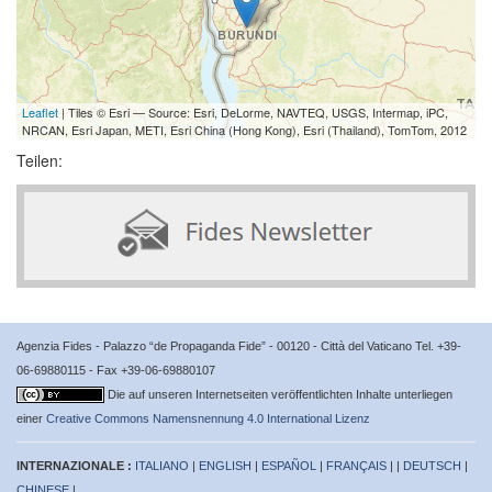
Leaflet
| Tiles © Esri — Source: Esri, DeLorme, NAVTEQ, USGS, Intermap, iPC,
NRCAN, Esri Japan, METI, Esri China (Hong Kong), Esri (Thailand), TomTom, 2012
Teilen:
Agenzia Fides - Palazzo “de Propaganda Fide” - 00120 - Città del Vaticano Tel. +39-
06-69880115 - Fax +39-06-69880107
Die auf unseren Internetseiten veröffentlichten Inhalte unterliegen
einer
Creative Commons Namensnennung 4.0 International Lizenz
INTERNAZIONALE :
ITALIANO
|
ENGLISH
|
ESPAÑOL
|
FRANÇAIS
| |
DEUTSCH
|
CHINESE
|