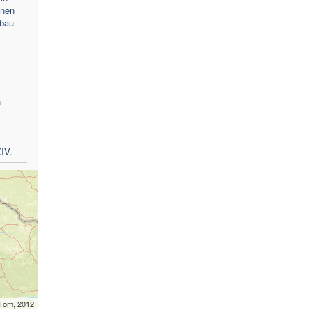
inen
fbau
n
m
IV.
mTom, 2012