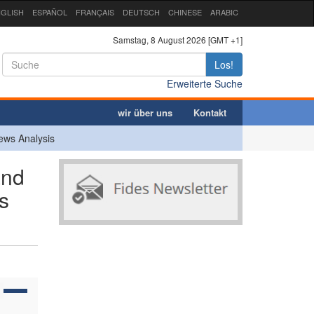
GLISH
ESPAÑOL
FRANÇAIS
DEUTSCH
CHINESE
ARABIC
Samstag, 8 August 2026 [GMT +1]
Los!
Erweiterte Suche
wir über uns
Kontakt
ews Analysis
and
s