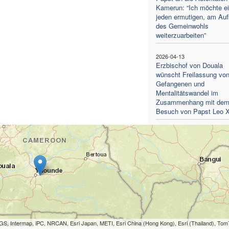
Kamerun: “Ich möchte e
jeden ermutigen, am Au
des Gemeinwohls
weiterzuarbeiten”
2026-04-13
Erzbischof von Douala
wünscht Freilassung vo
Gefangenen und
Mentalitätswandel im
Zusammenhang mit de
Besuch von Papst Leo X
S, Intermap, iPC, NRCAN, Esri Japan, METI, Esri China (Hong Kong), Esri (Thailand), To