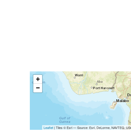
+
−
Leaflet
| Tiles © Esri — Source: Esri, DeLorme, NAVTEQ, USG