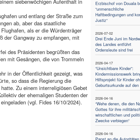
 einem siebenwöchigen Aufenthalt in
Erzbischof von Douala b
“unmenschliche
Haftbedingungen und kor
ghafen und entlang der Straße zum
Justiz“
ngen ab, aber das staatliche
 Flughafen, als er die Würdenträger
2026-07-02
ß der Gangway zu empfangen, mit
Drei Ende Juni im Nord
des Landes entführt
Ordensleute sind frei
fei des Präsidenten begrüßten das
afen mit Gesängen, die von Trommeln
2026-04-17
“Unsichtbare Kinder”:
r in der Öffentlichkeit gezeigt, was
Kindermissionswerk brin
Hilfsprojekt für Kinder o
rte, so dass die Regierung die
Geburtsurkunde auf den
 hatte. Zu einem interreligiösen Gebet
Kollektiv der ehemaligen Studenten der
2026-04-16
ngeladen (vgl. Fides 16/10/2024).
“Wehe denen, die den 
Gottes für ihre militärisc
wirschaftlichen und polit
Zwecke verbiegen“
2026-04-16
Papst an die Autoritäten 