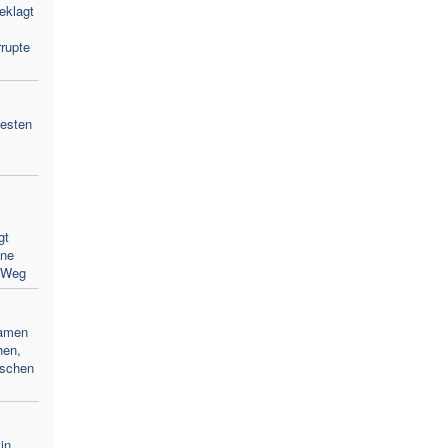
eklagt
rupte
westen
gt
hne
 Weg
Namen
hen,
ischen
in