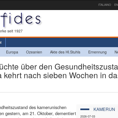
ITALIANO
EN
rke seit 1927
N
Europa
Ozeanien
Akte des Hl.Stuhls
Ernennung
N
hte über den Gesundheitszust
ya kehrt nach sieben Wochen in da
ndheitszustand des kamerunischen
KAMERUN
nen gestern, am 21. Oktober, dementiert
2026-07-03