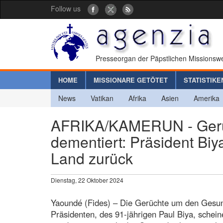
Follow us
Presseorgan der Päpstlichen Missionswe
HOME
MISSIONARE GETÖTET
STATISTIKE
News
Vatikan
Afrika
Asien
Amerika
AFRIKA/KAMERUN - Gerüc
dementiert: Präsident Bi
Land zurück
Dienstag, 22 Oktober 2024
Yaoundé (Fides) – Die Gerüchte um den Gesu
Präsidenten, des 91-jährigen Paul Biya, schei