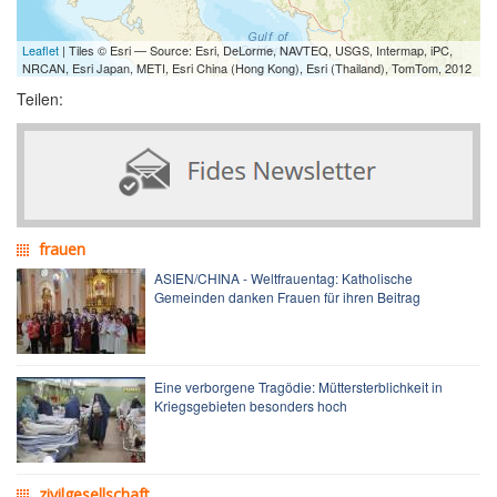
Leaflet
| Tiles © Esri — Source: Esri, DeLorme, NAVTEQ, USGS, Intermap, iPC,
NRCAN, Esri Japan, METI, Esri China (Hong Kong), Esri (Thailand), TomTom, 2012
Teilen:
frauen
ASIEN/CHINA - Weltfrauentag: Katholische
Gemeinden danken Frauen für ihren Beitrag
Eine verborgene Tragödie: Müttersterblichkeit in
Kriegsgebieten besonders hoch
zivilgesellschaft