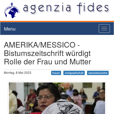
Menu
Toggl
naviga
AMERIKA/MESSICO -
Bistumszeitschrift würdigt
Rolle der Frau und Mutter
Montag, 8 Mai 2023
frauen
zivilgesellschaft
menschenrechte