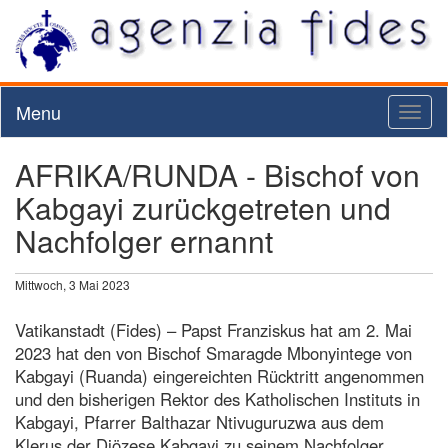
Menu
Toggl
naviga
AFRIKA/RUNDA - Bischof von
Kabgayi zurückgetreten und
Nachfolger ernannt
Mittwoch, 3 Mai 2023
Vatikanstadt (Fides) – Papst Franziskus hat am 2. Mai
2023 hat den von Bischof Smaragde Mbonyintege von
Kabgayi (Ruanda) eingereichten Rücktritt angenommen
und den bisherigen Rektor des Katholischen Instituts in
Kabgayi, Pfarrer Balthazar Ntivuguruzwa aus dem
Klerus der Diözese Kabgayi zu seinem Nachfolger