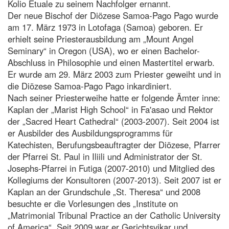
Kolio Etuale zu seinem Nachfolger ernannt.
Der neue Bischof der Diözese Samoa-Pago Pago wurde
am 17. März 1973 in Lotofaga (Samoa) geboren. Er
erhielt seine Priesterausbildung am „Mount Angel
Seminary“ in Oregon (USA), wo er einen Bachelor-
Abschluss in Philosophie und einen Mastertitel erwarb.
Er wurde am 29. März 2003 zum Priester geweiht und in
die Diözese Samoa-Pago Pago inkardiniert.
Nach seiner Priesterweihe hatte er folgende Ämter inne:
Kaplan der „Marist High School“ in Fa'asao und Rektor
der „Sacred Heart Cathedral“ (2003-2007). Seit 2004 ist
er Ausbilder des Ausbildungsprogramms für
Katechisten, Berufungsbeauftragter der Diözese, Pfarrer
der Pfarrei St. Paul in Iliili und Administrator der St.
Josephs-Pfarrei in Futiga (2007-2010) und Mitglied des
Kollegiums der Konsultoren (2007-2013). Seit 2007 ist er
Kaplan an der Grundschule „St. Theresa“ und 2008
besuchte er die Vorlesungen des „Institute on
„Matrimonial Tribunal Practice an der Catholic University
of America“. Seit 2009 war er Gerichtsvikar und