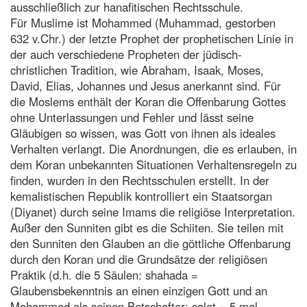
ausschließlich zur hanafitischen Rechtsschule.
Für Muslime ist Mohammed (Muhammad, gestorben
632 v.Chr.) der letzte Prophet der prophetischen Linie in
der auch verschiedene Propheten der jüdisch-
christlichen Tradition, wie Abraham, Isaak, Moses,
David, Elias, Johannes und Jesus anerkannt sind. Für
die Moslems enthält der Koran die Offenbarung Gottes
ohne Unterlassungen und Fehler und lässt seine
Gläubigen so wissen, was Gott von ihnen als ideales
Verhalten verlangt. Die Anordnungen, die es erlauben, in
dem Koran unbekannten Situationen Verhaltensregeln zu
finden, wurden in den Rechtsschulen erstellt. In der
kemalistischen Republik kontrolliert ein Staatsorgan
(Diyanet) durch seine Imams die religiöse Interpretation.
Außer den Sunniten gibt es die Schiiten. Sie teilen mit
den Sunniten den Glauben an die göttliche Offenbarung
durch den Koran und die Grundsätze der religiösen
Praktik (d.h. die 5 Säulen: shahada =
Glaubensbekenntnis an einen einzigen Gott und an
Mohammed als seinen Botschafter; salat = 5 mal