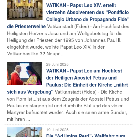
VATIKAN - Papst Leo XIV. erteilt
vierzehn Absolventen des “Pontificio
Collegio Urbano de Propaganda Fide”
Vatikanstadt (Fides) - Am Hochfest des
die Priesterweihe
Heiligsten Herzens Jesu und am Weltgebetstag für die
Heiligung der Priester, der 1995 von Johannes Paul II.
eingeführt wurde, weihte Papst Leo XIV. in der
Vatikanbasilika 32 Neupr ...
29 Juni 2025
VATIKAN - Papst Leo am Hochfest
der Heiligen Apostel Petrus und
Paulus: Die Einheit der Kirche „nährt
Vatikanstadt (Fides) - Die Kirche
sich aus Vergebung“
von Rom ist „„ist aus dem Zeugnis der Apostel Petrus und
Paulus entstanden ist und durch ihr Blut und das vieler
Märtyrer befruchtet wurde“. Auch sie seien arme Sünder,
mit ihren ...
19 Juni 2025
Die “Ad limina Petri”- Wallfahrt zum