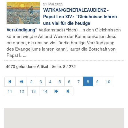
21 Mai 2025
VATIKAN/GENERALEAUDIENZ -
Papst Leo XIV.: “Gleichnisse lehren
uns viel für die heutige
Vatikanstadt (Fides) - In den Gleichnissen
Verkündigung”
können wir „die Art und Weise der Kommunikation Jesu
erkennen, die uns so viel für die heutige Verkündigung
des Evangeliums lehren kann“, lautet die Botschaft von
Papst L ...
4070 gefundene Artikel - Seite: 8 / 272
2
3
4
5
6
7
8
9
10
11
12
13
14