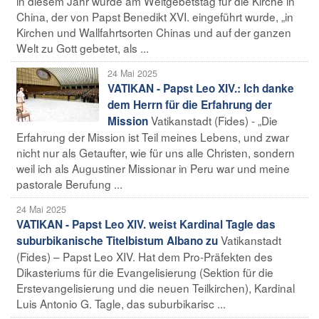
in diesem Jahr wurde am Weltgebetstag für die Kirche in
China, der von Papst Benedikt XVI. eingeführt wurde, „in
Kirchen und Wallfahrtsorten Chinas und auf der ganzen
Welt zu Gott gebetet, als ...
24 Mai 2025
VATIKAN - Papst Leo XIV.: Ich danke
dem Herrn für die Erfahrung der
Vatikanstadt (Fides) - „Die
Mission
Erfahrung der Mission ist Teil meines Lebens, und zwar
nicht nur als Getaufter, wie für uns alle Christen, sondern
weil ich als Augustiner Missionar in Peru war und meine
pastorale Berufung ...
24 Mai 2025
VATIKAN - Papst Leo XIV. weist Kardinal Tagle das
Vatikanstadt
suburbikanische Titelbistum Albano zu
(Fides) – Papst Leo XIV. Hat dem Pro-Präfekten des
Dikasteriums für die Evangelisierung (Sektion für die
Erstevangelisierung und die neuen Teilkirchen), Kardinal
Luis Antonio G. Tagle, das suburbikarisc ...