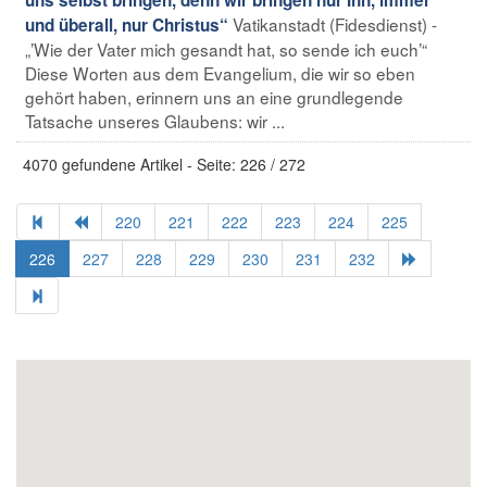
Vatikanstadt (Fidesdienst) -
und überall, nur Christus“
„’Wie der Vater mich gesandt hat, so sende ich euch’“
Diese Worten aus dem Evangelium, die wir so eben
gehört haben, erinnern uns an eine grundlegende
Tatsache unseres Glaubens: wir ...
4070 gefundene Artikel - Seite: 226 / 272
220
221
222
223
224
225
226
227
228
229
230
231
232