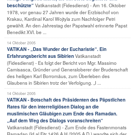
Vatikanstadt (Fidesdienst) - Am 16. Oktober
beschützte“
1978, vor genau 27 Jahren wurde der Erzbischof von
Krakau, Kardinal Karol Wojtyla zum Nachfolger Petri
gewählt. An den Jahrestag der Papstwahl erinnerte Papst
Benedikt XVI. be ...
14 Oktober 2005
VATIKAN - „Das Wunder der Eucharistie“. Ein
Vatikanstadt
Erfahrungsbericht aus Sibirien
(Fidesdienst) - Es folgt der Bericht von Mgr. Massimo
Camisasca, Gründer und Generaloberer der Bruderschaft
des heiligen Karl Borromäus, zum Überleben des
Glaubens in Sibirien trotz der Verfolgung. „I ...
14 Oktober 2005
VATIKAN - Botschaft des Präsidenten des Päpstlichen
Rates für den interreligiösen Dialog an die
muslimischen Gläubigen zum Ende des Ramadan.
„Auf dem Weg des Dialogs voranschreiten“
Vatikanstadt (Fidesdienst) - Zum Ende des Fastenmonats
Ramadan (Id al Fitr 1426 A.H./2005 A.D.) wandte sich der