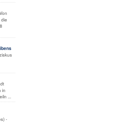
Von
 die
88
eibens
ziskus
dt
 in
ln ...
s) -