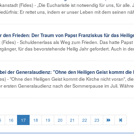
ikanstadt (Fides) - „Die Eucharistie ist notwendig für uns, für alle.
dürfnis: Er rettet uns, indem er unser Leben mit dem seinen näh
r den Frieden: Der Traum von Papst Franziskus für das Heilig
t (Fides) - Schuldenerlass als Weg zum Frieden. Das hatte Papst
rgänger, für das bevorstehende Heilig Jahr gefordert. Auch in de
bei der Generalaudienz: "Ohne den Heiligen Geist kommt die 
des) - "Ohne den Heiligen Geist kommt die Kirche nicht voran", di
der ersten Generalaudienz nach der Sommerpause im Juli. Währe
5
16
17
18
19
20
21
22
23