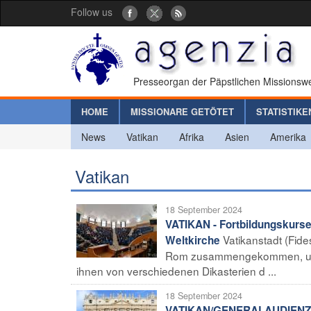
Follow us
Presseorgan der Päpstlichen Missionswe
HOME
MISSIONARE GETÖTET
STATISTIKE
News
Vatikan
Afrika
Asien
Amerika
Vatikan
18 September 2024
VATIKAN - Fortbildungskurse
Vatikanstadt (Fid
Weltkirche
Rom zusammengekommen, um v
ihnen von verschiedenen Dikasterien d ...
18 September 2024
VATIKAN/GENERALAUDIENZ - P