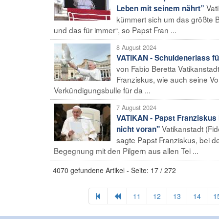
Vat
Leben mit seinem nährt”
kümmert sich um das größte Be
und das für immer“, so Papst Fran ...
8 August 2024
VATIKAN - Schuldenerlass fü
von Fabio Beretta Vatikanstad
Franziskus, wie auch seine Vo
Verkündigungsbulle für da ...
7 August 2024
VATIKAN - Papst Franziskus 
Vatikanstadt (Fi
nicht voran"
sagte Papst Franziskus, bei 
Begegnung mit den Pilgern aus allen Tei ...
4070 gefundene Artikel - Seite: 17 / 272
11
12
13
14
1