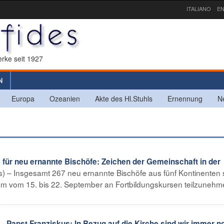
ITALIANO
EN
rke seit 1927
N
Europa
Ozeanien
Akte des Hl.Stuhls
Ernennung
N
 für neu ernannte Bischöfe: Zeichen der Gemeinschaft in der
es) – Insgesamt 267 neu ernannte Bischöfe aus fünf Kontinenten s
om 15. bis 22. September an Fortbildungskursen teilzunehme
apst Franziskus: In Bezug auf die Kirche sind wir immer n