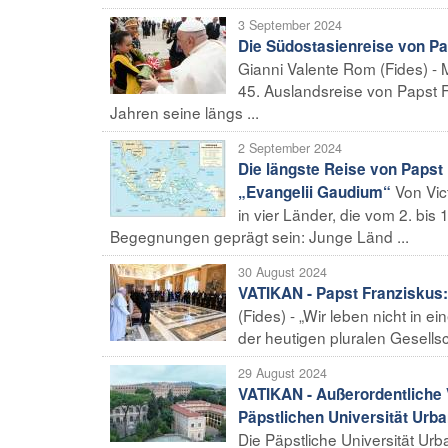
3 September 2024
Die Südostasienreise von Pa
Gianni Valente Rom (Fides) - Mi
45. Auslandsreise von Papst 
Jahren seine längs ...
2 September 2024
Die längste Reise von Papst
Von Vic
„Evangelii Gaudium“
in vier Länder, die vom 2. bis 
Begegnungen geprägt sein: Junge Länd ...
30 August 2024
VATIKAN - Papst Franziskus: 
(Fides) - „Wir leben nicht in ei
der heutigen pluralen Gesellsc
29 August 2024
VATIKAN - Außerordentliche 
Päpstlichen Universität Urba
Die Päpstliche Universität Ur