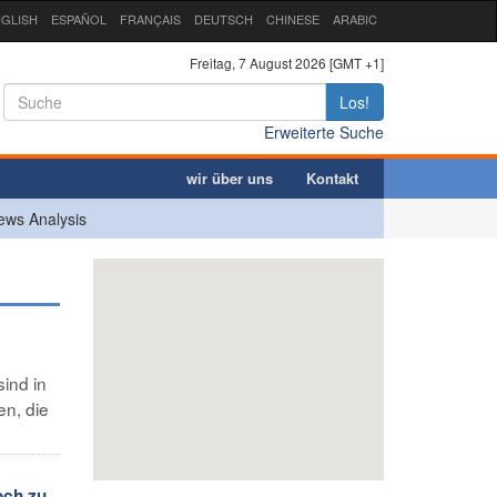
GLISH
ESPAÑOL
FRANÇAIS
DEUTSCH
CHINESE
ARABIC
Freitag, 7 August 2026 [GMT +1]
Los!
Erweiterte Suche
wir über uns
Kontakt
ews Analysis
ind in
n, die
och zu