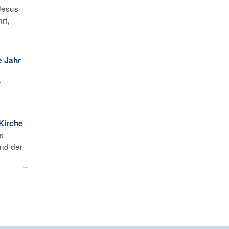
 Jesus
rt,
e Jahr
r
Kirche
es
nd der