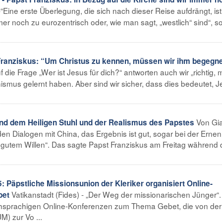
-“Eine erste Überlegung, die sich nach dieser Reise aufdrängt, is
mer noch zu eurozentrisch oder, wie man sagt, „westlich“ sind“, s
anziskus: “Um Christus zu kennen, müssen wir ihm begegne
f die Frage „Wer ist Jesus für dich?“ antworten auch wir „richtig, m
hismus gelernt haben. Aber sind wir sicher, dass dies bedeutet, 
Von Gi
nd dem Heiligen Stuhl und der Realismus des Papstes
 den Dialogen mit China, das Ergebnis ist gut, sogar bei der Ern
t gutem Willen“. Das sagte Papst Franziskus am Freitag während 
: Päpstliche Missionsunion der Kleriker organisiert Online-
Vatikanstadt (Fides) - „Der Weg der missionarischen Jünger“.
bet
lischsprachigen Online-Konferenzen zum Thema Gebet, die von der
M) zur Vo ...