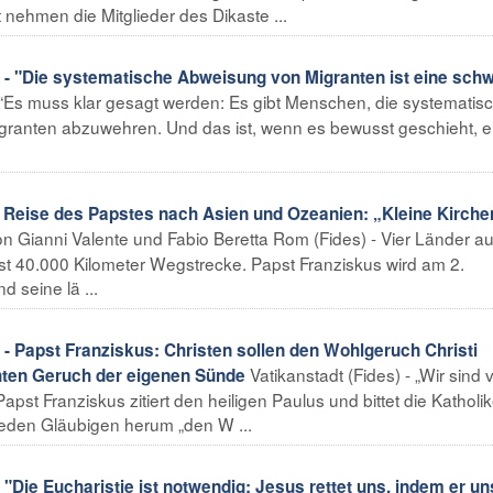
 nehmen die Mitglieder des Dikaste ...
"Die systematische Abweisung von Migranten ist eine sch
- “Es muss klar gesagt werden: Es gibt Menschen, die systematis
Migranten abzuwehren. Und das ist, wenn es bewusst geschieht, e
r Reise des Papstes nach Asien und Ozeanien: „Kleine Kirche
n Gianni Valente und Fabio Beretta Rom (Fides) - Vier Länder au
st 40.000 Kilometer Wegstrecke. Papst Franziskus wird am 2.
 seine lä ...
apst Franziskus: Christen sollen den Wohlgeruch Christi
Vatikanstadt (Fides) - „Wir sind 
chten Geruch der eigenen Sünde
apst Franziskus zitiert den heiligen Paulus und bittet die Katholi
jeden Gläubigen herum „den W ...
"Die Eucharistie ist notwendig: Jesus rettet uns, indem er un