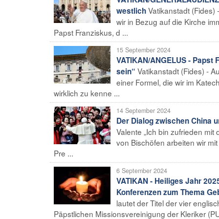
Vatikanstadt (Fides) 
westlich
wir in Bezug auf die Kirche im
Papst Franziskus, d ...
15 September 2024
VATIKAN/ANGELUS - Papst Fr
Vatikanstadt (Fides) - Au
sein“
einer Formel, die wir im Katec
wirklich zu kenne ...
14 September 2024
Der Dialog zwischen China u
Valente „Ich bin zufrieden mit
von Bischöfen arbeiten wir mi
Pre ...
6 September 2024
VATIKAN - Heiliges Jahr 2025
Konferenzen zum Thema Ge
lautet der Titel der vier eng
Päpstlichen Missionsvereinigung der Kleriker (PU