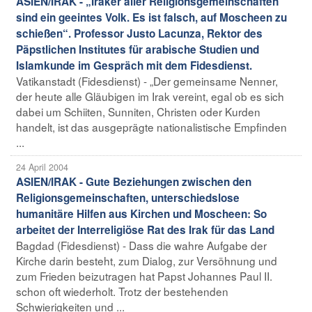
ASIEN/IRAK - „Iraker aller Religionsgemeinschaften
sind ein geeintes Volk. Es ist falsch, auf Moscheen zu
schießen“. Professor Justo Lacunza, Rektor des
Päpstlichen Institutes für arabische Studien und
Islamkunde im Gespräch mit dem Fidesdienst.
Vatikanstadt (Fidesdienst) - „Der gemeinsame Nenner,
der heute alle Gläubigen im Irak vereint, egal ob es sich
dabei um Schiiten, Sunniten, Christen oder Kurden
handelt, ist das ausgeprägte nationalistische Empfinden
...
24 April 2004
ASIEN/IRAK - Gute Beziehungen zwischen den
Religionsgemeinschaften, unterschiedslose
humanitäre Hilfen aus Kirchen und Moscheen: So
arbeitet der Interreligiöse Rat des Irak für das Land
Bagdad (Fidesdienst) - Dass die wahre Aufgabe der
Kirche darin besteht, zum Dialog, zur Versöhnung und
zum Frieden beizutragen hat Papst Johannes Paul II.
schon oft wiederholt. Trotz der bestehenden
Schwierigkeiten und ...