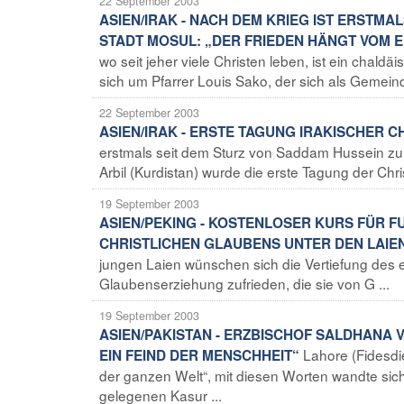
22 September 2003
ASIEN/IRAK - NACH DEM KRIEG IST ERSTMA
STADT MOSUL: „DER FRIEDEN HÄNGT VOM 
wo seit jeher viele Christen leben, ist ein chaldäi
sich um Pfarrer Louis Sako, der sich als Gemeind
22 September 2003
ASIEN/IRAK - ERSTE TAGUNG IRAKISCHER C
erstmals seit dem Sturz von Saddam Hussein zu
Arbil (Kurdistan) wurde die erste Tagung der Chris
19 September 2003
ASIEN/PEKING - KOSTENLOSER KURS FÜR 
CHRISTLICHEN GLAUBENS UNTER DEN LAIE
jungen Laien wünschen sich die Vertiefung des e
Glaubenserziehung zufrieden, die sie von G ...
19 September 2003
ASIEN/PAKISTAN - ERZBISCHOF SALDHANA 
Lahore (Fidesdie
EIN FEIND DER MENSCHHEIT“
der ganzen Welt“, mit diesen Worten wandte si
gelegenen Kasur ...