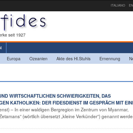
ITALIANO
EN
rke seit 1927
N
Europa
Ozeanien
Akte des Hl.Stuhls
Ernennung
N
UND WIRTSCHAFTLICHEN SCHWIERIGKEITEN, DAS
EN KATHOLIKEN: DER FIDESDIENST IM GESPRÄCH MIT EI
ienst) – In einer waldigen Bergregion im Zentrum von Myanmar,
 „Zetamans“ (wörtlich übersetzt „kleine Verkünder“) genannt werde