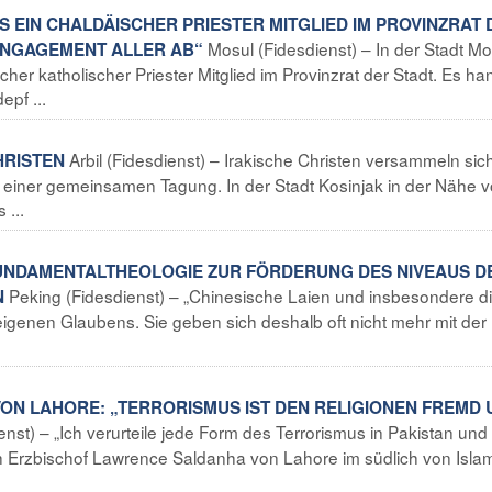
LS EIN CHALDÄISCHER PRIESTER MITGLIED IM PROVINZRAT 
Mosul (Fidesdienst) – In der Stadt Mo
ENGAGEMENT ALLER AB“
scher katholischer Priester Mitglied im Provinzrat der Stadt. Es ha
epf ...
Arbil (Fidesdienst) – Irakische Christen versammeln sic
HRISTEN
 einer gemeinsamen Tagung. In der Stadt Kosinjak in der Nähe 
 ...
FUNDAMENTALTHEOLOGIE ZUR FÖRDERUNG DES NIVEAUS D
Peking (Fidesdienst) – „Chinesische Laien und insbesondere d
N
igenen Glaubens. Sie geben sich deshalb oft nicht mehr mit der
VON LAHORE: „TERRORISMUS IST DEN RELIGIONEN FREMD 
nst) – „Ich verurteile jede Form des Terrorismus in Pakistan und
ch Erzbischof Lawrence Saldanha von Lahore im südlich von Isl