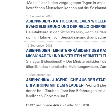
„Maemi“, der in den vergangenen Tagen in weit
betroffenen Menschen können auf die Solidarität 
15 September 2003
ASIEN/INDIEN - KATHOLISCHE LAIEN WOL
EVANGELISIERUNG UND DER RELIGIONSFREI
Hauptakteure in der Kirche zu sein, wenn es darum
sich im Rahmen von Sensibilisierungskampagnen
12 September 2003
ASIEN/INDIEN - MINISTERPRÄSIDENT DES 
MISSIONAREN UND INSTITUTEN VERMITTELT
Srinagar (Fidesdienst) – Der Ministerpräsiden
öffentlich das katholische Erziehungswesen. Zum
12 September 2003
ASIEN/CHINA - JUGENDLICHE AUS DER STA
Peking (Fide
ERFAHRUNG MIT DEM GLAUBEN
denselben Glauben: über ihre Erfahrungen mit 
ländlichen Gebieten um P ...
13127 gefundene Artikel - Seite: 865 / 876