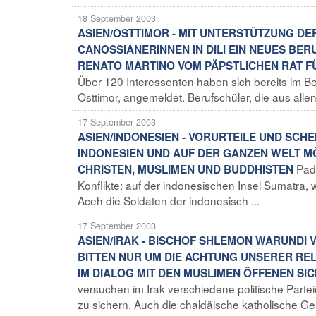
18 September 2003
ASIEN/OSTTIMOR - MIT UNTERSTÜTZUNG DE
CANOSSIANERINNEN IN DILI EIN NEUES BE
RENATO MARTINO VOM PÄPSTLICHEN RAT F
Über 120 Interessenten haben sich bereits im Be
Osttimor, angemeldet. Berufschüler, die aus allen
17 September 2003
ASIEN/INDONESIEN - VORURTEILE UND SCH
INDONESIEN UND AUF DER GANZEN WELT 
Pad
CHRISTEN, MUSLIMEN UND BUDDHISTEN
Konflikte: auf der indonesischen Insel Sumatra, w
Aceh die Soldaten der indonesisch ...
17 September 2003
ASIEN/IRAK - BISCHOF SHLEMON WARUNDI 
BITTEN NUR UM DIE ACHTUNG UNSERER REL
IM DIALOG MIT DEN MUSLIMEN ÖFFENEN SI
versuchen im Irak verschiedene politische Parte
zu sichern. Auch die chaldäische katholische Ge