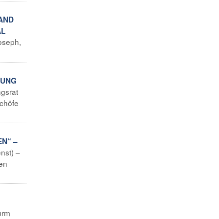
LAND
AL
Joseph,
NUNG
ngsrat
schöfe
EN“ –
nst) –
hen
urm