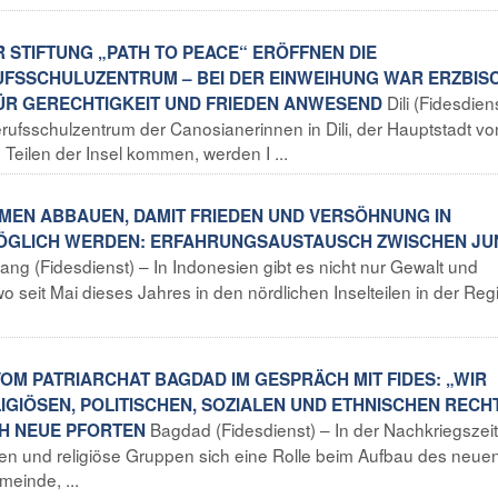
R STIFTUNG „PATH TO PEACE“ ERÖFFNEN DIE
RUFSSCHULUZENTRUM – BEI DER EINWEIHUNG WAR ERZBIS
Dili (Fidesdien
ÜR GERECHTIGKEIT UND FRIEDEN ANWESEND
rufsschulzentrum der Canosianerinnen in Dili, der Hauptstadt vo
 Teilen der Insel kommen, werden I ...
EMEN ABBAUEN, DAMIT FRIEDEN UND VERSÖHNUNG IN
MÖGLICH WERDEN: ERFAHRUNGSAUSTAUSCH ZWISCHEN J
ang (Fidesdienst) – In Indonesien gibt es nicht nur Gewalt und
o seit Mai dieses Jahres in den nördlichen Inselteilen in der Reg
VOM PATRIARCHAT BAGDAD IM GESPRÄCH MIT FIDES: „WIR
IGIÖSEN, POLITISCHEN, SOZIALEN UND ETHNISCHEN RECHT
Bagdad (Fidesdienst) – In der Nachkriegszeit
CH NEUE PFORTEN
ien und religiöse Gruppen sich eine Rolle beim Aufbau des neuen
meinde, ...