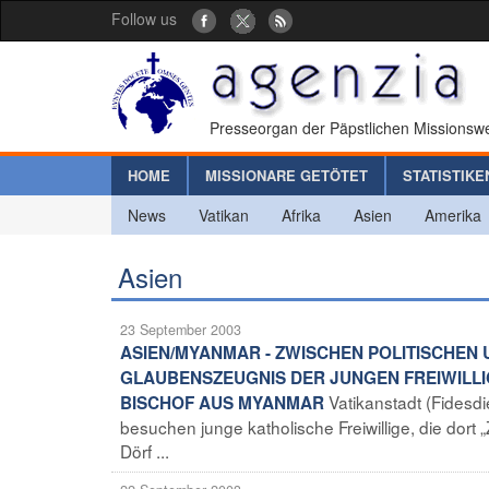
Follow us
Presseorgan der Päpstlichen Missionswe
HOME
MISSIONARE GETÖTET
STATISTIKE
News
Vatikan
Afrika
Asien
Amerika
Asien
23 September 2003
ASIEN/MYANMAR - ZWISCHEN POLITISCHEN 
GLAUBENSZEUGNIS DER JUNGEN FREIWILLIG
Vatikanstadt (Fidesd
BISCHOF AUS MYANMAR
besuchen junge katholische Freiwillige, die dort
Dörf ...