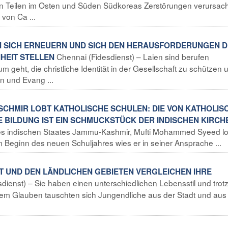
en Teilen im Osten und Süden Südkoreas Zerstörungen verursach
von Ca ...
LEN SICH ERNEUERN UND SICH DEN HERAUSFORDERUNGEN 
Chennai (Fidesdienst) – Laien sind berufen
HEIT STELLEN
 geht, die christliche Identität in der Gesellschaft zu schützen 
 und Evang ...
KASCHMIR LOBT KATHOLISCHE SCHULEN: DIE VON KATHOLIS
E BILDUNG IST EIN SCHMUCKSTÜCK DER INDISCHEN KIRCH
t des indischen Staates Jammu-Kashmir, Mufti Mohammed Syeed l
 Beginn des neuen Schuljahres wies er in seiner Ansprache ...
DT UND DEN LÄNDLICHEN GEBIETEN VERGLEICHEN IHRE
sdienst) – Sie haben einen unterschiedlichen Lebensstil und tro
dem Glauben tauschten sich Jungendliche aus der Stadt und aus