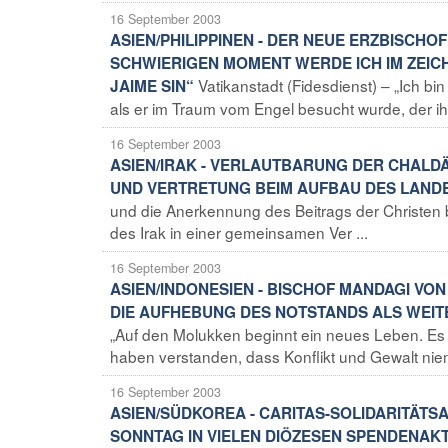
16 September 2003
ASIEN/PHILIPPINEN - DER NEUE ERZBISCHO
SCHWIERIGEN MOMENT WERDE ICH IM ZEICH
Vatikanstadt (Fidesdienst) – „Ich bi
JAIME SIN“
als er im Traum vom Engel besucht wurde, der ih
16 September 2003
ASIEN/IRAK - VERLAUTBARUNG DER CHALD
UND VERTRETUNG BEIM AUFBAU DES LAND
und die Anerkennung des Beitrags der Christen 
des Irak in einer gemeinsamen Ver ...
16 September 2003
ASIEN/INDONESIEN - BISCHOF MANDAGI VO
DIE AUFHEBUNG DES NOTSTANDS ALS WEIT
„Auf den Molukken beginnt ein neues Leben. Es 
haben verstanden, dass Konflikt und Gewalt niem
16 September 2003
ASIEN/SÜDKOREA - CARITAS-SOLIDARITÄTS
SONNTAG IN VIELEN DIÖZESEN SPENDENAK