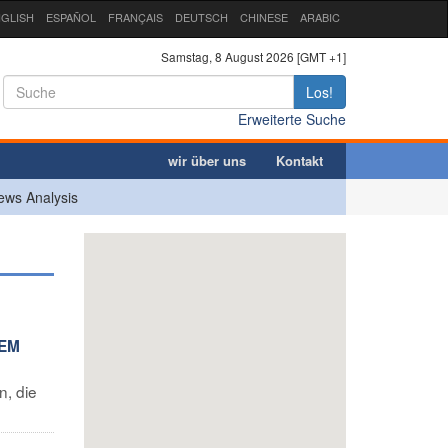
GLISH
ESPAÑOL
FRANÇAIS
DEUTSCH
CHINESE
ARABIC
Samstag, 8 August 2026 [GMT +1]
Los!
Erweiterte Suche
wir über uns
Kontakt
ews Analysis
NEM
n, die