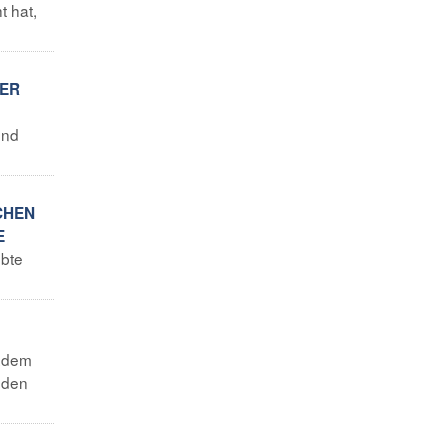
t hat,
DER
und
CHEN
E
obte
tzdem
 den