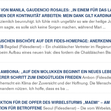
F VON MANILA, GAUDENCIO ROSALES: „IN EINEM FÜR DAS 
EN DER KONTINUITÄT ARBEITEN: MEIN DANK GILT KARDIN
n ziemlich beunruhigt. Ich fühle mich ungefähr so wie der heilige 
m sagte, es solle sich keine Sorgen machen, während Mari ...
ÄISCHEN BISCHÖFE AUF DER FIDES-HOMEPAGE: ANERKEN
Bagdad (Fidesdienst) – Ein chaldäischer Vertreter im Regieru
ES
beim Aufbau eines neuen Irak: dies fordern die Chaldäischen Bi
N AMBOINA: „AUF DEN MOLUKKEN BEGINNT EIN NEUES LEB
Ambon (Fidesdie
ERER SCHRITT ZUM ENDGÜTLIGEN FRIEDEN
herrscht ein Klima der Zuversicht und der Hoffnung. Die Mensc
andem nützen. Ich hoffe, dass es ba ...
AKTION FÜR DIE OPFER DES WIRBELSTURMS „MAEMI“ – AM
Seoul (Fidesdienst) – Die vom Wirbelst
TION FÜR BETROFFENE