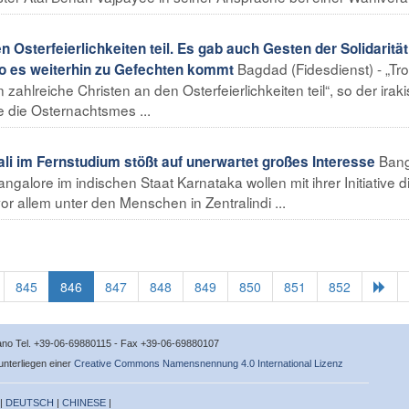
Osterfeierlichkeiten teil. Es gab auch Gesten der Solidarität
Bagdad (Fidesdienst) - „Tro
wo es weiterhin zu Gefechten kommt
hlreiche Christen an den Osterfeierlichkeiten teil“, so der irak
 die Osternachtsmes ...
Bang
ali im Fernstudium stößt auf unerwartet großes Interesse
ngalore im indischen Staat Karnataka wollen mit ihrer Initiative d
vor allem unter den Menschen in Zentralindi ...
845
846
847
848
849
850
851
852
icano Tel. +39-06-69880115 - Fax +39-06-69880107
 unterliegen einer
Creative Commons Namensnennung 4.0 International Lizenz
 |
DEUTSCH
|
CHINESE
|