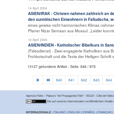
14 April 2004
ASIEN/IRAK - Christen nahmen zahlreich an den 
den sunnitischen Einwohnern in Falludscha, 
eines gewiss nicht harmonischen Klimas nahmen za
Pfarrer Nizar Semaan aus Mossul. „Leider konnte
14 April 2004
ASIEN/INDIEN - Katholischer Bibelkurs in Sant
(Fidesdienst) - Zwei engagierte Katholiken aus Ba
Frohbotschaft und die Texte der Heiligen Schrift 
13127 gefundene Artikel - Seite: 846 / 876
840
841
842
843
844
Agenzia Fides - Palazzo “de Propaganda Fide” - 00120 - Città del Vat
Die auf unseren Internetseiten veröffentlichten Inhalte
INTERNAZIONALE :
ITALIANO
|
ENGLISH
|
ESPAÑOL
|
FRANÇAIS
|