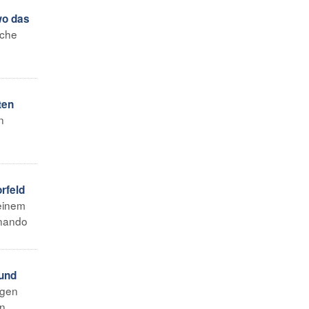
wo das
iche
ten
n
rfeld
 einem
rnando
 und
igen
 ...