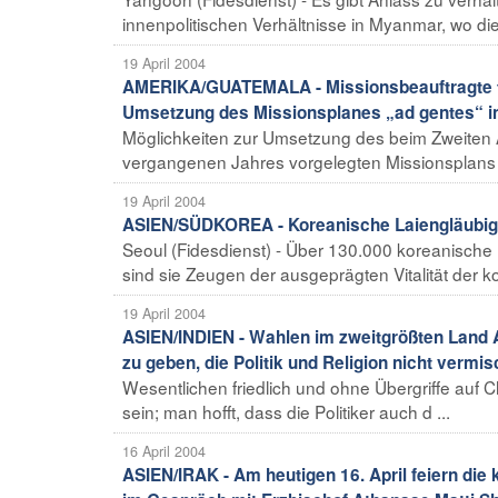
innenpolitischen Verhältnisse in Myanmar, wo die
19 April 2004
AMERIKA/GUATEMALA - Missionsbeauftragte tr
Umsetzung des Missionsplanes „ad gentes“ in
Möglichkeiten zur Umsetzung des beim Zweiten
vergangenen Jahres vorgelegten Missionsplans z
19 April 2004
ASIEN/SÜDKOREA - Koreanische Laiengläubige
Seoul (Fidesdienst) - Über 130.000 koreanische
sind sie Zeugen der ausgeprägten Vitalität der ko
19 April 2004
ASIEN/INDIEN - Wahlen im zweitgrößten Land As
zu geben, die Politik und Religion nicht vermi
Wesentlichen friedlich und ohne Übergriffe auf Ch
sein; man hofft, dass die Politiker auch d ...
16 April 2004
ASIEN/IRAK - Am heutigen 16. April feiern die