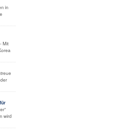
en in
he
- Mit
 Korea
mtreue
 der
für
er“
n wird