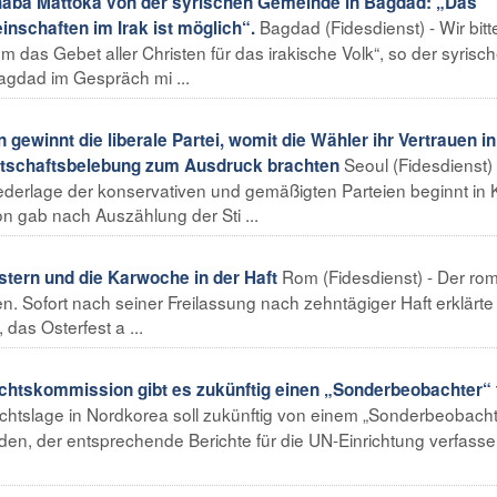
haba Mattoka von der syrischen Gemeinde in Bagdad: „Das
Bagdad (Fidesdienst) - Wir bitt
chaften im Irak ist möglich“.
das Gebet aller Christen für das irakische Volk“, so der syrisc
agdad im Gespräch mi ...
winnt die liberale Partei, womit die Wähler ihr Vertrauen in
Seoul (Fidesdienst) 
rtschaftsbelebung zum Ausdruck brachten
iederlage der konservativen und gemäßigten Parteien beginnt in
n gab nach Auszählung der Sti ...
Rom (Fidesdienst) - Der ro
stern und die Karwoche in der Haft
n. Sofort nach seiner Freilassung nach zehntägiger Haft erklärte
 das Osterfest a ...
tskommission gibt es zukünftig einen „Sonderbeobachter“ 
chtslage in Nordkorea soll zukünftig von einem „Sonderbeobacht
n, der entsprechende Berichte für die UN-Einrichtung verfasse