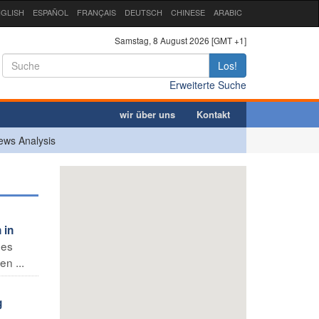
GLISH
ESPAÑOL
FRANÇAIS
DEUTSCH
CHINESE
ARABIC
Samstag, 8 August 2026 [GMT +1]
Los!
Erweiterte Suche
wir über uns
Kontakt
ews Analysis
 in
nes
en ...
g