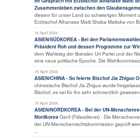
im Gespräch mit Erzbischof Athanase Matti S
Zusammenleben zwischen den Glaubensgemeins
diesem für unser Land so schwierigen Moment um 
Erzbischof Athanase Matti Shaba Mattoka von B
16 April 2004
ASIEN/SÜDKOREA - Bei den Parlamentswahlen ge
Präsident Roh und dessen Programme zur Wi
dem Wahlsieg der liberalen Uri-Partei und der N
eine neue politische Epoche. Die Wahlkommissio
16 April 2004
ASIEN/CHINA - So feierte Bischof Jia Zhiguo O
chinesische Bischof Jia Zhiguo wurde freigelasse
Bischof, es sei für ihn sehr schmerzlich gewesen,
16 April 2004
ASIEN/NORDKOREA - Bei der UN-Menschenrech
Genf (Fidesdienst) - Die Menschenre
Nordkorea
der UN-Menschenrechtskommission geprüft werde
...