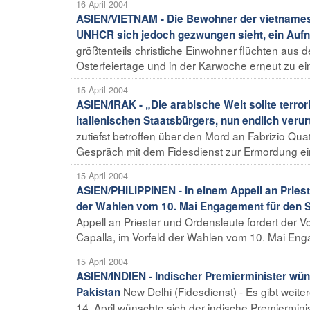
16 April 2004
ASIEN/VIETNAM - Die Bewohner der vietnames
UNHCR sich jedoch gezwungen sieht, ein Auf
größtenteils christliche Einwohner flüchten au
Osterfeiertage und in der Karwoche erneut zu ein
15 April 2004
ASIEN/IRAK - „Die arabische Welt sollte terro
italienischen Staatsbürgers, nun endlich verur
zutiefst betroffen über den Mord an Fabrizio Qua
Gespräch mit dem Fidesdienst zur Ermordung einer
15 April 2004
ASIEN/PHILIPPINEN - In einem Appell an Priest
der Wahlen vom 10. Mai Engagement für den Sc
Appell an Priester und Ordensleute fordert der 
Capalla, im Vorfeld der Wahlen vom 10. Mai Enga
15 April 2004
ASIEN/INDIEN - Indischer Premierminister wün
New Delhi (Fidesdienst) - Es gibt weit
Pakistan
14. April wünschte sich der indische Premiermini