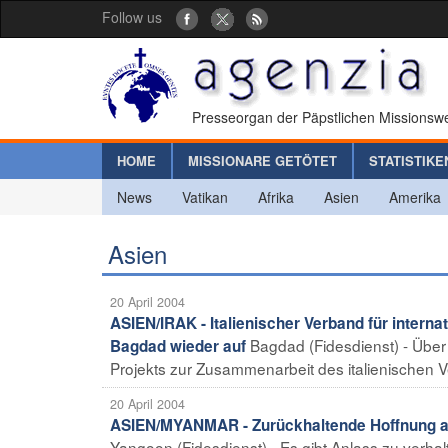
Follow us
Presseorgan der Päpstlichen Missionswe
HOME
MISSIONARE GETÖTET
STATISTIKE
News
Vatikan
Afrika
Asien
Amerika
Asien
20 April 2004
ASIEN/IRAK - Italienischer Verband für internat
Bagdad (Fidesdienst) - Über 
Bagdad wieder auf
Projekts zur Zusammenarbeit des italienischen Verba
20 April 2004
ASIEN/MYANMAR - Zurückhaltende Hoffnung auf
Yangoon (Fidesdienst) - Es gibt Anlass zu verha