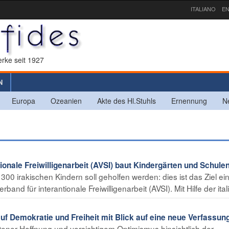
ITALIANO
EN
rke seit 1927
N
Europa
Ozeanien
Akte des Hl.Stuhls
Ernennung
N
ionale Freiwilligenarbeit (AVSI) baut Kindergärten und Schulen
300 irakischen Kindern soll geholfen werden: dies ist das Ziel ei
nd für interantionale Freiwilligenarbeit (AVSI). Mit Hilfe der itali
 Demokratie und Freiheit mit Blick auf eine neue Verfassun
ltener Hoffnung und vorsichtigem Optimismus hinsichtlich der