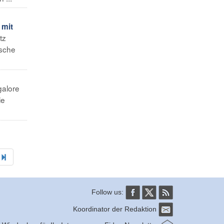
 mit
tz
ische
alore
ie
Follow us:
Koordinator der Redaktion