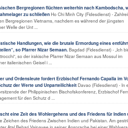
ischen Bergregionen flüchten weiterhin nach Kambodscha, 
Ho Chi Minh City (Fidesdienst) - Zahlre
nahmelager zu schließen
s den Bergregionen Vietnams, nachdem es während der jüngsten
er Welle der Unt ...
ristische Handlungen, wie die brutale Ermordung eines entführ
Bagdad (Fidesdienst) - „Ich bi
teilen“, so Pfarrer Nizar Semaan.
ttrocchi“, so der irakische Pfarrer Nizar Semaan aus Mossul im
 italienischen Geisel i ...
er und Ordensleute fordert Erzbischof Fernando Capalla im Vo
Davao (Fidesdienst) - In
hutz der Werte und Unparteilichkeit
Vorsitzende der Philippinischen Bischofskonferenz, Erzbischof Fe
gement für den Schutz d ...
scht eine Zeit des Wohlergehens und des Friedens für Indien
ere Zeichen des Friedens Zwischen Indien und Pakistan. Am gestr
ster Atal Behari Vajpayee in seiner Ansprache bei einer Wahlveran