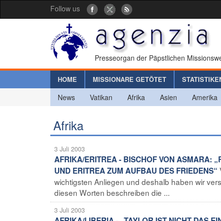
Follow us
Presseorgan der Päpstlichen Missionswe
HOME
MISSIONARE GETÖTET
STATISTIKE
News
Vatikan
Afrika
Asien
Amerika
Afrika
3 Juli 2003
AFRIKA/ERITREA - BISCHOF VON ASMARA: 
UND ERITREA ZUM AUFBAU DES FRIEDENS“
wichtigsten Anliegen und deshalb haben wir vers
diesen Worten beschreiben die ...
3 Juli 2003
AFRIKA/LIBERIA - „TAYLOR IST NICHT DAS 