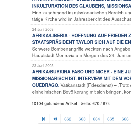
INKULTURATION DES GLAUBENS, MISSIONS
Eine zunehmend im missionarischen Bereich und 
tätige Kirche wird im Jahresbericht des Ausschus
24 Juni 2003
AFRIKA/LIBERIA - HOFFNUNG AUF FRIEDEN
STAATSPRÄSIDENT TAYLOR SICH AUF DIE 
Schwere Bombenangriffe weckten nach Angaben 
Hauptstadt Monrovia am Morgen des 24. Juni um 5
23 Juni 2003
AFRIKA/BURKINA FASO UND NIGER - EINE J
MISSIONARISCH IST. INTERVIEW MIT DEM V
Vatikanstadt (Fidesdienst) – „Trot
OUEDRAGO.
einheimischen Bevölkerung mit sich bringen, konn
10104 gefundene Artikel - Seite: 670 / 674
662
663
664
665
666