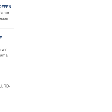
HOFFEN
rianer
dessen
F
 wir
Odama
M
 LURD-