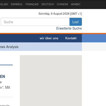
GLISH
ESPAÑOL
FRANÇAIS
DEUTSCH
CHINESE
ARABIC
Sonntag, 9 August 2026 [GMT +1]
Los!
Erweiterte Suche
wir über uns
Kontakt
ews Analysis
IEN
re
“. Mit
nrovia