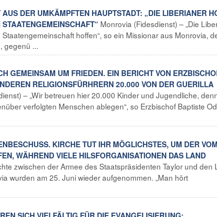
ET AUS DER UMKÄMPFTEN HAUPTSTADT: „DIE LIBERIANER 
Monrovia (Fidesdienst) – „Die Libe
EN STAATENGEMEINSCHAFT“
en Staatengemeinschaft hoffen“, so ein Missionar aus Monrovia, 
 gegenü ...
CH GEMEINSAM UM FRIEDEN. EIN BERICHT VON ERZBISCHO
NDEREN RELIGIONSFÜRHRERN 20.000 VON DER GUERILLA
ienst) – „Wir betreuen hier 20.000 Kinder und Jugendliche, denn
egenüber verfolgten Menschen ablegen“, so Erzbischof Baptiste 
ENBESCHUSS. KIRCHE TUT IHR MÖGLICHSTES, UM DER VO
EN, WÄHREND VIELE HILSFORGANISATIONEN DAS LAND
echte zwischen der Armee des Staatspräsidenten Taylor und den
ovia wurden am 25. Juni wieder aufgenommen. „Man hört
EN SICH VIELFÄLTIG FÜR DIE EVANGELISIERUNG: