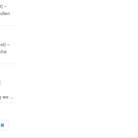
t) –
edien
st) –
che
E
 we ...