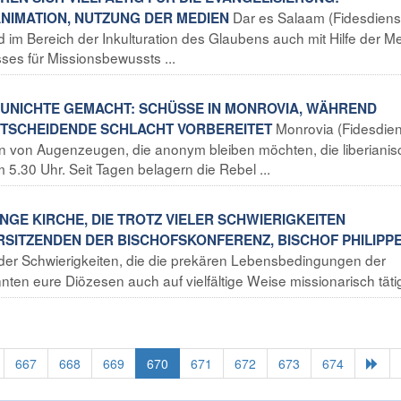
Dar es Salaam (Fidesdiens
ANIMATION, NUTZUNG DER MEDIEN
im Bereich der Inkulturation des Glaubens auch mit Hilfe der M
ses für Missionsbewussts ...
 ZUNICHTE GEMACHT: SCHÜSSE IN MONROVIA, WÄHREND
Monrovia (Fidesdien
ENTSCHEIDENDE SCHLACHT VORBEREITET
von Augenzeugen, die anonym bleiben möchten, die liberianis
.30 Uhr. Seit Tagen belagern die Rebel ...
UNGE KIRCHE, DIE TROTZ VIELER SCHWIERIGKEITEN
ORSITZENDEN DER BISCHOFSKONFERENZ, BISCHOF PHILIPP
z der Schwierigkeiten, die die prekären Lebensbedingungen der
ten eure Diözesen auch auf vielfältige Weise missionarisch tätig
667
668
669
670
671
672
673
674