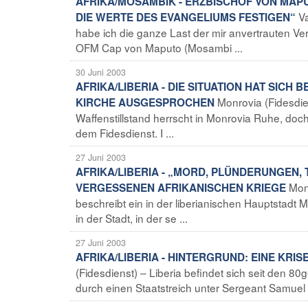
AFRIKA/MOSAMBIK - ERZBISCHOF VON MAP
Va
DIE WERTE DES EVANGELIUMS FESTIGEN“
habe ich die ganze Last der mir anvertrauten Ve
OFM Cap von Maputo (Mosambi ...
30 Juni 2003
AFRIKA/LIBERIA - DIE SITUATION HAT SICH
Monrovia (Fidesdi
KIRCHE AUSGESPROCHEN
Waffenstillstand herrscht in Monrovia Ruhe, doc
dem Fidesdienst. I ...
27 Juni 2003
AFRIKA/LIBERIA - „MORD, PLÜNDERUNGEN, 
Mon
VERGESSENEN AFRIKANISCHEN KRIEGE
beschreibt ein in der liberianischen Hauptstadt
in der Stadt, in der se ...
27 Juni 2003
AFRIKA/LIBERIA - HINTERGRUND: EINE KRI
(Fidesdienst) – Liberia befindet sich seit den 
durch einen Staatstreich unter Sergeant Samuel K