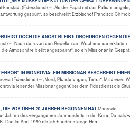
UTO: „WIR MÜSSEN DIE KULTUR DER GEWALT ÜBERWINDEN
tikanstadt (Fidesdienst) – „Als der Papst mit das Pallium umgeleg
rantwortung gespürt“, so beschreibt Erzbischof Francisco Chimoi
 BERUHIGT DOCH DIE ANGST BLEIBT; DROHUNGEN GEGEN DI
enst) – „Nach dem von den Rebellen am Wochenende erklärten
h die Atmosphäre bleibt angespannt“, so ein Missionar im Gesprä
TERROR“ IN MONROVIA: EIN MISSIONAR BESCHREIBT EINE
rovia (Fidesdienst) – „Mord, Plünderungen, Terror“. Mit diesen 
 Monrovia lebender Missionar gegenüber dem Fidesdienst die Situ
Monrovia
SE, DIE VOR ÜBER 20 JAHREN BEGONNEN HAT
80ger Jahren des vergangenen Jahrhunderts in der Krise. Damals 
. Doe im April 1980 die jahrhunderte lange Herr ...