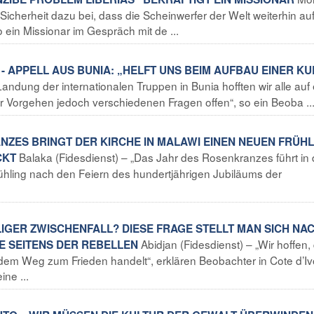
 Sicherheit dazu bei, dass die Scheinwerfer der Welt weiterhin auf
o ein Missionar im Gespräch mit de ...
 APPELL AUS BUNIA: „HELFT UNS BEIM AUFBAU EINER KU
Landung der internationalen Truppen in Bunia hofften wir alle auf
ihr Vorgehen jedoch verschiedenen Fragen offen“, so ein Beoba ..
NZES BRINGT DER KIRCHE IN MALAWI EINEN NEUEN FRÜHL
Balaka (Fidesdienst) – „Das Jahr des Rosenkranzes führt in 
CKT
ühling nach den Feiern des hundertjährigen Jubiläums der
LLIGER ZWISCHENFALL? DIESE FRAGE STELLT MAN SICH NA
Abidjan (Fidesdienst) – „Wir hoffen,
 SEITENS DER REBELLEN
f dem Weg zum Frieden handelt“, erklären Beobachter in Cote d’Iv
ne ...