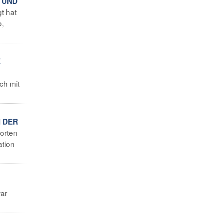
 UND
t hat
o,
E
ch mit
N DER
Worten
ation
war