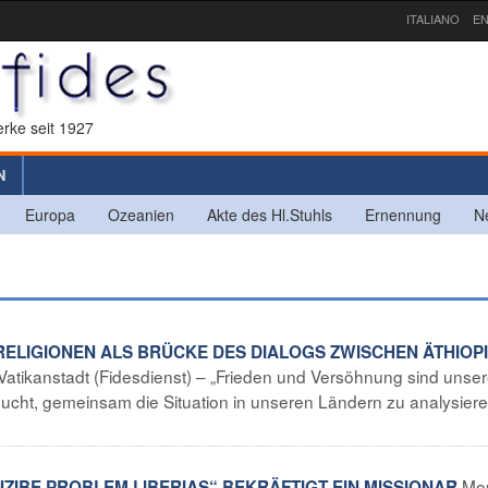
ITALIANO
EN
rke seit 1927
N
Europa
Ozeanien
Akte des Hl.Stuhls
Ernennung
N
„RELIGIONEN ALS BRÜCKE DES DIALOGS ZWISCHEN ÄTHIOP
Vatikanstadt (Fidesdienst) – „Frieden und Versöhnung sind unse
ucht, gemeinsam die Situation in unseren Ländern zu analysieren
Mo
EINZIBE PROBLEM LIBERIAS“ BEKRÄFTIGT EIN MISSIONAR