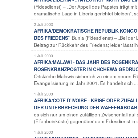
(Fidesdienst) – „Der Appell des Papstes trägt mit
dramatische Lage in Liberia gerichtet bleiben“, s
2 Juli 2003
AFRIKA/DEMOKRATISCHE REPUBLIK KONGO -
Bunia (Fidesdienst) – „Bei der 
DES FRIEDENS“
Beitrag zur Rückkehr des Friedens; leider lässt 
1 Juli 2003
AFRIKA/MALAWI - DAS JAHR DES ROSENKRA
ROSENKRANZPOSTER IN CHCHEWA GEDRU
Ortskirche Malawis sicherlich zu einem neuen Fr
Evangelisierung im Jahr 2001. Es handelt sich ...
1 Juli 2003
AFRIKA/COTE D’IVOIRE - KRISE ODER ZUFÄ
DER UNTERBRECHUNG DER WAFFENABGABE
es sich nur um einen zufälligen Zwischenfall au
(Elfenbeinküste) gegenüber dem Fidesdienst in ei
1 Juli 2003