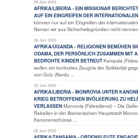
26 Juni 2003
AFRIKA/LIBERIA - EIN MISSIONAR BERICHT
AUF EIN EINGREIFEN DER INTERNATIONAL
können nur auf ein Eingreifen der international
Namen wir aus Sicherheitsgründen nicht nennen,
26 Juni 2003
AFRIKA/UGANDA - RELIGIONEN BEMÜHEN SI
ODAMA, DER PERSÖNLICH ZUSAMMEN MIT A
Kampala (Fidesd
BEDROHTE KINDER BETREUT
wollen ein konkretes Zeugnis der Solidarität g
von Gulu (Nordu ...
25 Juni 2003
AFRIKA/LIBERIA - MONROVIA UNTER KANON
KRIEG BETROFFENEN BVÖLKERUNG ZU HELF
Monrovia (Fidesdienst) – Die Gef
VERLASSEN
Rebellen in der liberianischen Hauptstadt Monr
Kanonenschüsse ...
25 Juni 2003
AFRIKA/TANSANIA - ORDENSLEUTE ENGAGIER