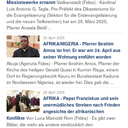
Vatikanstadt (Fides) - Kardinal
Missionswerke ernannt
Luis Antonio G. Tagle, Pro-Präfekt des Dikasteriums für
die Evangelisierung (Sektion für die Erstevangelisierung
und die neuen Teilkirechen) hat am 25. März 2025,
Pfarrer Anawia Bédil ...
30 April 2025
AFRIKA/NIGERIA - Pfarrer Ibrahim
Amos ist frei: Er war am 24. April aus
seiner Wohnung entführt worden
Abuja (Agenzia Fides) - Pfarrer Ibrahim Amos, Pfarrer der
Kirche des heiligen Gerald Quasi in Kurmin Risga, einem
Dorf im Regierungsbezirk Kauru im Bundesstaat Kaduna
im Nordwesten Nigerias, ist wieder frei. Dies gab die ...
28 April 2025
AFRIKA - Papst Franziskus und sein
unermüdliches Streben nach Frieden
angesichts der afrikanischen
Von Luca Mainoldi Rom (Fides) - Es gibt zwei
Konflikte
Bilder, die mehr als andere eindrücklich den