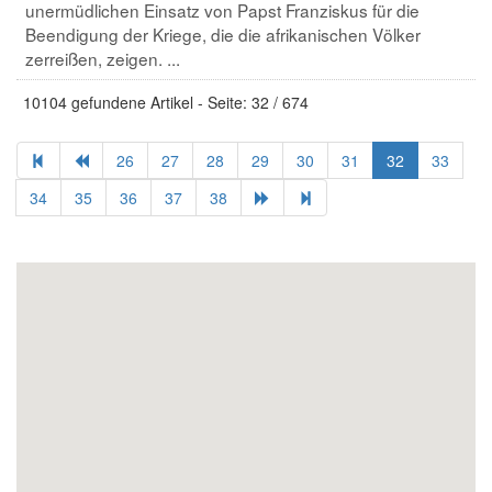
unermüdlichen Einsatz von Papst Franziskus für die
Beendigung der Kriege, die die afrikanischen Völker
zerreißen, zeigen. ...
10104 gefundene Artikel - Seite: 32 / 674
26
27
28
29
30
31
32
33
34
35
36
37
38