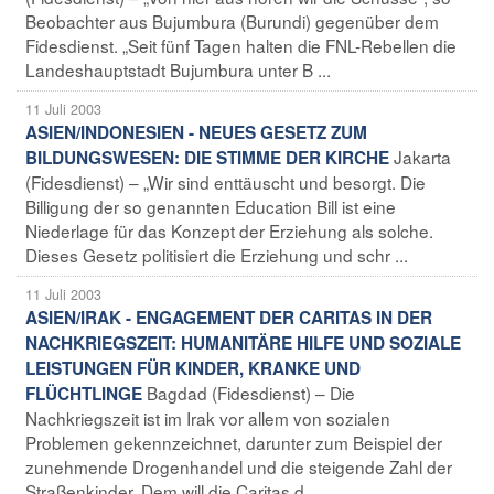
Beobachter aus Bujumbura (Burundi) gegenüber dem
Fidesdienst. „Seit fünf Tagen halten die FNL-Rebellen die
Landeshauptstadt Bujumbura unter B ...
11 Juli 2003
ASIEN/INDONESIEN - NEUES GESETZ ZUM
Jakarta
BILDUNGSWESEN: DIE STIMME DER KIRCHE
(Fidesdienst) – „Wir sind enttäuscht und besorgt. Die
Billigung der so genannten Education Bill ist eine
Niederlage für das Konzept der Erziehung als solche.
Dieses Gesetz politisiert die Erziehung und schr ...
11 Juli 2003
ASIEN/IRAK - ENGAGEMENT DER CARITAS IN DER
NACHKRIEGSZEIT: HUMANITÄRE HILFE UND SOZIALE
LEISTUNGEN FÜR KINDER, KRANKE UND
Bagdad (Fidesdienst) – Die
FLÜCHTLINGE
Nachkriegszeit ist im Irak vor allem von sozialen
Problemen gekennzeichnet, darunter zum Beispiel der
zunehmende Drogenhandel und die steigende Zahl der
Straßenkinder. Dem will die Caritas d ...