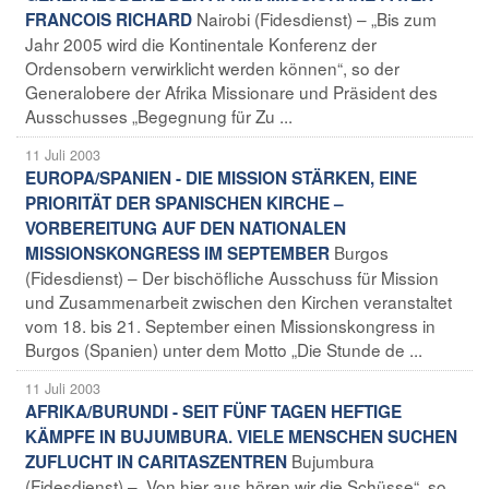
Nairobi (Fidesdienst) – „Bis zum
FRANCOIS RICHARD
Jahr 2005 wird die Kontinentale Konferenz der
Ordensobern verwirklicht werden können“, so der
Generalobere der Afrika Missionare und Präsident des
Ausschusses „Begegnung für Zu ...
11 Juli 2003
EUROPA/SPANIEN - DIE MISSION STÄRKEN, EINE
PRIORITÄT DER SPANISCHEN KIRCHE –
VORBEREITUNG AUF DEN NATIONALEN
Burgos
MISSIONSKONGRESS IM SEPTEMBER
(Fidesdienst) – Der bischöfliche Ausschuss für Mission
und Zusammenarbeit zwischen den Kirchen veranstaltet
vom 18. bis 21. September einen Missionskongress in
Burgos (Spanien) unter dem Motto „Die Stunde de ...
11 Juli 2003
AFRIKA/BURUNDI - SEIT FÜNF TAGEN HEFTIGE
KÄMPFE IN BUJUMBURA. VIELE MENSCHEN SUCHEN
Bujumbura
ZUFLUCHT IN CARITASZENTREN
(Fidesdienst) – „Von hier aus hören wir die Schüsse“, so