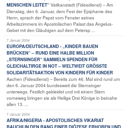
Vatikanstadt (Fidesdienst) – Am
MENSCHEN LEITET“
Dienstag, den 6. Januar, dem Fest der Epiphanie des
Herrn, sprach der Papst vom Fenster seines
Arbeitszimmers im Apostolischen Palast das Angelus-
Gebet mit den Gläubigen auf dem Petersp ...
7 Januar 2004
EUROPA/DEUTSCHLAND - „KINDER BAUEN
BRÜCKEN“ – RUND EINE HALBE MILLION
„STERNSINGER“ SAMMELN SPENDEN FÜR
GLEICHALTIRGE IN NOT – WELTWEIT GRÖSSTE
SOLIDARITÄTSAKTION VON KINDERN FÜR KINDER
Aachen (Fidesdienst) – Bereits zum 46. Mal sind rund um
den 6. Januar 2004 bundesweit die Sternsinger
unterwegs. Festlich gekleidet und mit einem Stern
vorneweg bringen sie als Heilige Drei Könige in beinahe
allen 13. ...
7 Januar 2004
AFRIKA/NIGERIA - APOSTOLISCHES VIKARIAT
BAUCHI IN DEN RANG EINER DIÖZESE ERHOBEN UND