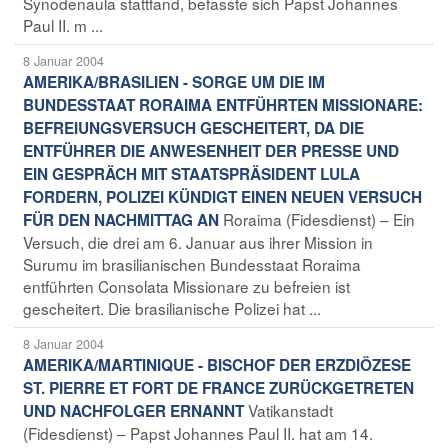
Synodenaula stattfand, befasste sich Papst Johannes
Paul II. m ...
8 Januar 2004
AMERIKA/BRASILIEN - SORGE UM DIE IM
BUNDESSTAAT RORAIMA ENTFÜHRTEN MISSIONARE:
BEFREIUNGSVERSUCH GESCHEITERT, DA DIE
ENTFÜHRER DIE ANWESENHEIT DER PRESSE UND
EIN GESPRÄCH MIT STAATSPRÄSIDENT LULA
FORDERN, POLIZEI KÜNDIGT EINEN NEUEN VERSUCH
Roraima (Fidesdienst) – Ein
FÜR DEN NACHMITTAG AN
Versuch, die drei am 6. Januar aus ihrer Mission in
Surumu im brasilianischen Bundesstaat Roraima
entführten Consolata Missionare zu befreien ist
gescheitert. Die brasilianische Polizei hat ...
8 Januar 2004
AMERIKA/MARTINIQUE - BISCHOF DER ERZDIÖZESE
ST. PIERRE ET FORT DE FRANCE ZURÜCKGETRETEN
Vatikanstadt
UND NACHFOLGER ERNANNT
(Fidesdienst) – Papst Johannes Paul II. hat am 14.