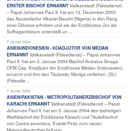
Vatikanstadt (Fidesdienst)
ERSTER BISCHOF ERNANNT
– Papst Johannes Paul II. hat am 12. Dezember 2003
das Apostolische Vikariat Bauchi (Nigeria) in den Rang
einer Diözese erhoben und sie der Erzdiözese Jos als
Suffraganbistum unterstellt un ...
7 Januar 2004
ASIEN/INDONESIEN - KOADJUTOR VON MEDAN
Vatikanstadt (Fidesdienst) – Papst Johannes
ERNANNT
Paul II. hat am 3. Januar 2004 Bischof Anicetus Sinaga
OFM Cap. Koadjutor der Erzdiözese Medan (Indonesien)
ernannt und ihm den Titularsitz Sibolga verliehen. (SL)
(Fidesdie ...
7 Januar 2004
ASIEN/PAKISTAN - METROPOLITANERZBISCHOF VON
Vatikanstadt (Fidesdienst) – Papst
KARACHI ERNANNT
Johannes Paul II. hat am 5. Januar 2004 den bisherigen
Weihbischof der Erzdiözese Karachi und Titularbischof
von Castra severiana, Evarist Pinto zum neuen
Metropolitanerzbischof von ...