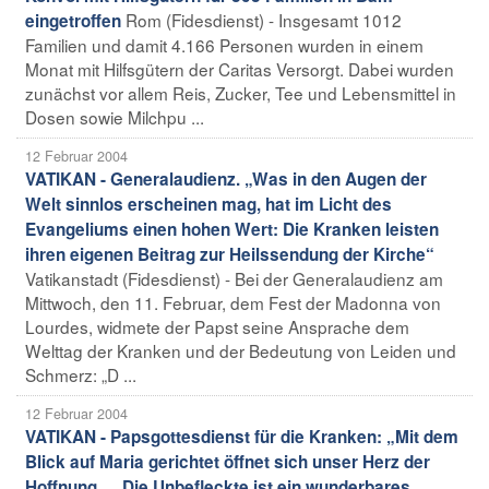
Rom (Fidesdienst) - Insgesamt 1012
eingetroffen
Familien und damit 4.166 Personen wurden in einem
Monat mit Hilfsgütern der Caritas Versorgt. Dabei wurden
zunächst vor allem Reis, Zucker, Tee und Lebensmittel in
Dosen sowie Milchpu ...
12 Februar 2004
VATIKAN - Generalaudienz. „Was in den Augen der
Welt sinnlos erscheinen mag, hat im Licht des
Evangeliums einen hohen Wert: Die Kranken leisten
ihren eigenen Beitrag zur Heilssendung der Kirche“
Vatikanstadt (Fidesdienst) - Bei der Generalaudienz am
Mittwoch, den 11. Februar, dem Fest der Madonna von
Lourdes, widmete der Papst seine Ansprache dem
Welttag der Kranken und der Bedeutung von Leiden und
Schmerz: „D ...
12 Februar 2004
VATIKAN - Papsgottesdienst für die Kranken: „Mit dem
Blick auf Maria gerichtet öffnet sich unser Herz der
Hoffnung … Die Unbefleckte ist ein wunderbares