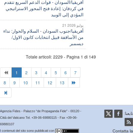
أفريقيا/السودان - قوات الدعم السريع تتقدم
في كردفان: إعادة فتح المحور الاستراتيجي
المؤدي إلى الوبيد
21 يوليو 2026
أفريقيا/جنوب السودان - السلام والحوار: نداء
من الأساقفة قبيل انتخابات كانون الاول/
ديسمبر
Totale articoli: 2229 - Pagina 1 di 149
1
2
3
4
5
6
7
8
9
10
11
12
13
Agenzia Fides - Palazzo “de Propaganda Fide” - 00120 -
عنا:
Città del Vaticano Tel. +39-06-69880115 - Fax +39-06-
69880107
Contatta
I contenuti del sito sono pubblicati con