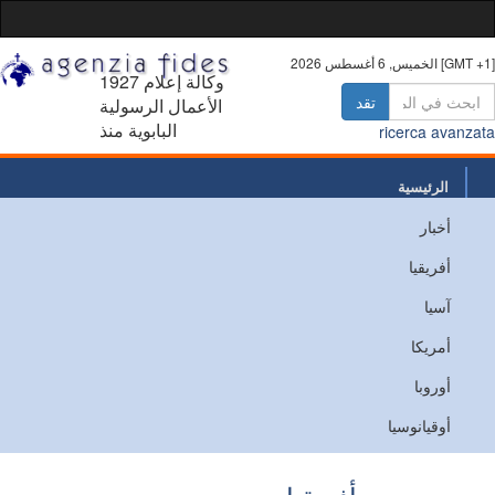
 أغسطس 2026 [GMT +1]
1927 وكالة إعلام
تقد
الأعمال الرسولية
البابوية منذ
ricerca avanz
الرئيسية
أخبار
من نحن
أفريقيا
اتصل
آسيا
أمريكا
أوروبا
أوقيانوسيا