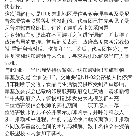
快获释。
这次调解行动是印度东北地区浸信会教会理事会及曼尼
普尔浸信会联盟等机构发起的。代表团已首先会见了曼
尼普尔邦首席部长，讨论了族群紧张关系问题。
宗教领袖主动提出在不同族群之间进行调解，并获得了
政治当局的支持。首席部长表示，政府高度依赖宗教领
袖“重新启动对话、恢复和平”。随后，代表团将分别与
库基族和纳加族领导人会面，寻求共识以解决当前人质
危机。
与此同时，当地局势持续紧张。纳加族组织实施封锁、
库基族发起“全面罢工”。交通要道NH-02公路被大批停滞
货车阻断了交通，食品与生活物资供应受到严重影响。
库基族委员会已致函印度联邦政府总理莫迪，请求新德
里中央政府介入，警惕可能爆发更大规模族群冲突。
三位遇害浸信会牧师的葬礼期间，上演了感人一幕。一
位遇害牧师的儿子公开表示原谅凶手，并呼吁释放人
质、推动和平进程。生前，这位牧师就长期致力于推动
不同族群基督徒之间的团结与和解。数千名信众在浸信
会联盟校园内参加了葬礼。