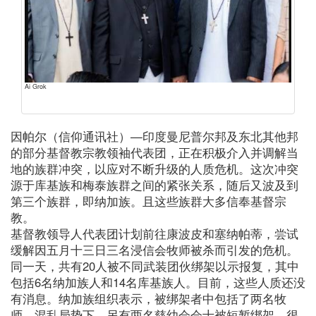
Ai Grok
因帕尔（信仰通讯社）—印度曼尼普尔邦及东北其他邦
的部分基督教宗教领袖代表团，正在积极介入并调解当
地的族群冲突，以应对不断升级的人质危机。这次冲突
源于库基族和梅泰族群之间的紧张关系，随后又波及到
第三个族群，即纳加族。且这些族群大多信奉基督宗
教。
基督教领导人代表团计划前往康波皮和塞纳帕蒂，尝试
缓解因五月十三日三名浸信会牧师被杀而引发的危机。
同一天，共有20人被不同武装团伙绑架以示报复，其中
包括6名纳加族人和14名库基族人。目前，这些人质还没
有消息。纳加族组织表示，被绑架者中包括了两名牧
师。混乱局势下，另有两名慈幼会会士被短暂绑架，很