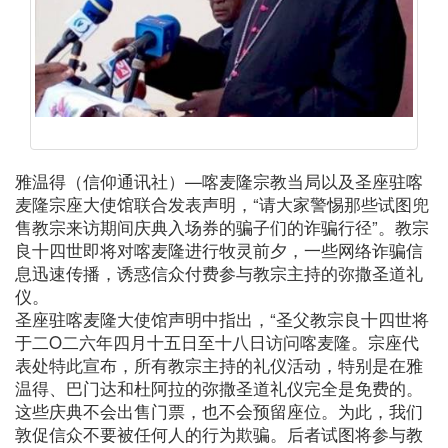
雅温得（信仰通讯社）—喀麦隆宗教当局以及圣座驻喀
麦隆宗座大使馆联合发表声明，“请大家警惕那些试图兜
售教宗来访期间庆典入场券的骗子们的诈骗行径”。教宗
良十四世即将对喀麦隆进行牧灵前夕，一些网络诈骗信
息迅速传播，诱惑信众付费参与教宗主持的弥撒圣道礼
仪。
圣座驻喀麦隆大使馆声明中指出，“圣父教宗良十四世将
于二O二六年四月十五日至十八日访问喀麦隆。宗座代
表处特此宣布，所有教宗主持的礼仪活动，特别是在雅
温得、巴门达和杜阿拉的弥撒圣道礼仪完全是免费的。
这些庆典不会出售门票，也不会预留座位。为此，我们
敦促信众不要被任何人的行为欺骗。后者试图将参与教