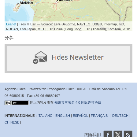
Leaflet
| Tiles © Esri — Source: Esri, DeLorme, NAVTEQ, USGS, Intermap, iPC,
NRCAN, Esri Japan, METI, Esri China (Hong Kong), Esri (Thailand), TomTom, 2012
分享:
Agenzia Fides - Palazzo “de Propaganda Fide” - 00120 - Città del Vaticano Tel. +39-
06-69880115 - Fax +39-06-69880107
网上内容发表在
知识共享署名 4.0 国际许可协议
INTERNAZIONALE :
ITALIANO
|
ENGLISH
|
ESPAÑOL
|
FRANÇAIS
| |
DEUTSCH
|
CHINESE
|
跟随我们: