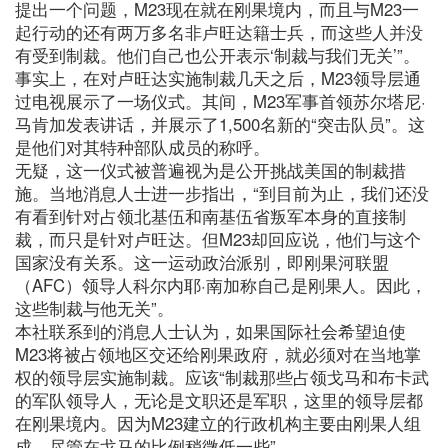
提出一个问题，M23现在就在刚果境内，而且与M23一
起行动的还有两万多名非卢旺达籍士兵，而这些人并没
有受到制裁。他们自己也公开表示‘制裁与我们无关’”。
事实上，在对卢旺达实施制裁几天之后，M23领导层通
过电视展示了一场仪式。其间，M23军事首领苏尔塔尼·
马肯加发表讲话，并展示了1,500名新的“突击队员”。这
是他们对其特种部队成员的称呼。
无疑，这一仪式被普遍视为是公开挑战美国的制裁措
施。当地消息人士进一步指出，“到目前为止，我们还没
有看到针对占领北基伍和南基伍省叛军本身的直接制
裁，而只是针对卢旺达。但M23却回应说，他们与这个
国家没有关系。这一运动政治派别，即刚果河联盟
（AFC）领导人科尔内耶·南加称自己是刚果人。因此，
这些制裁与他无关”。
本社联系到的消息人士认为，如果国际社会希望迫使
M23将被占领地区交还给刚果政府，就必须对在当地掌
权的领导层实施制裁。应该“制裁那些占领戈马和布卡武
的军队领导人，无论是文职还是军职，这里的领导层都
在刚果境内。因为M23建立的行政机构主要由刚果人组
成，尽管在戈马的比例稍微低一些”。