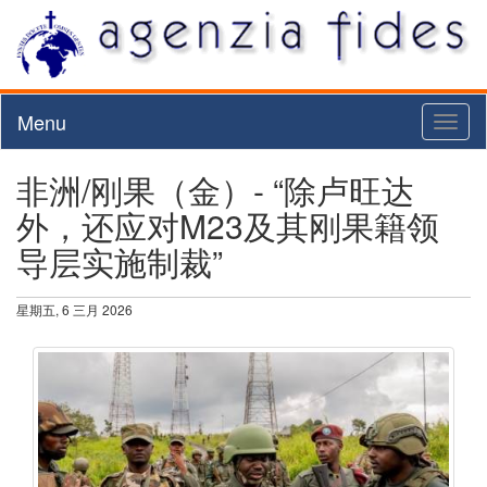
Menu
Toggl
naviga
非洲/刚果（金）- “除卢旺达
外，还应对M23及其刚果籍领
导层实施制裁”
星期五, 6 三月 2026