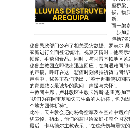
座桥梁、
损。物
断。
Internet
而一架
一步加
包括7
秘鲁民政部门公布了相关受灾数据。罗赫尔·
家庭进行全面登记统计。视察灾情时，他表示
帐篷、毛毯和食品。同时，与阿雷基帕地区紧
秘鲁主教团立即做出迅速回应，在向遇难同胞
的声援。呼吁在这一悲痛时刻保持祈祷与团结
声明中，秘鲁主教们指出，“鉴于近期使我国
的家庭致以最诚挚的慰问、声援与关怀”。
主教团主席，卢林教区主教卡洛斯·恩里克·加
“我们为在阿雷基帕失去生命的人祈祷，也为因
个地方团体祈祷”。
此外，天主教会还向秘鲁空军及在空难中遇难的
切哀悼。指出，他们的离世给家庭和整个国家
最后，卡马德尔主教表示，“在这悲伤与震惊