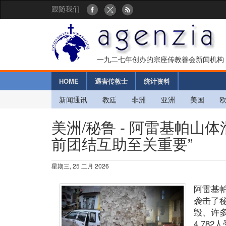
跟随我们
一九二七年创办的宗座传教善会新闻机构
HOME
遇害传教士
统计资料
新闻通讯
教廷
非洲
亚洲
美国
美洲/秘鲁 - 阿雷基帕山
前团结互助至关重要”
星期三, 25 二月 2026
阿雷基
袭击了
毁、许
4,78