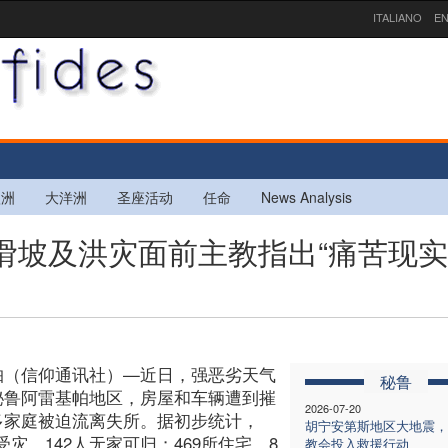
ITALIANO
EN
欧洲
大洋洲
圣座活动
任命
News Analysis
体滑坡及洪灾面前主教指出“痛苦现
帕（信仰通讯社）—近日，强恶劣天气
秘鲁
秘鲁阿雷基帕地区，房屋和车辆遭到摧
2026-07-20
多家庭被迫流离失所。据初步统计，
胡宁安第斯地区大地震，
2人受灾、142人无家可归；469所住宅、8
教会投入救援行动