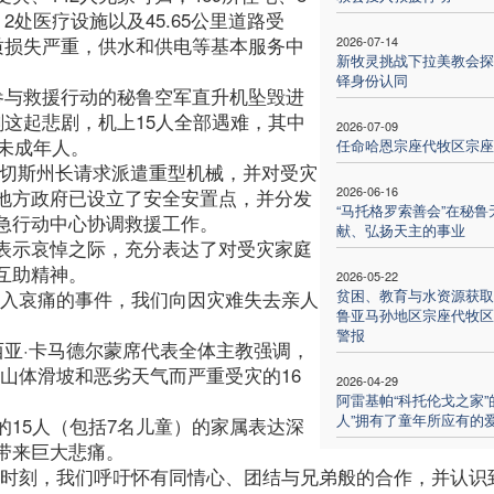
2处医疗设施以及45.65公里道路受
质损失严重，供水和供电等基本服务中
2026-07-14
新牧灵挑战下拉美教会探
铎身份认同
参与救援行动的秘鲁空军直升机坠毁进
剧这起悲剧，机上15人全部遇难，其中
2026-07-09
名未成年人。
任命哈恩宗座代牧区宗座
桑切斯州长请求派遣重型机械，并对受灾
2026-06-16
地方政府已设立了安全安置点，并分发
“马托格罗索善会”在秘鲁
急行动中心协调救援工作。
献、弘扬天主的事业
表示哀悼之际，充分表达了对受灾家庭
互助精神。
2026-05-22
贫困、教育与水资源获取
陷入哀痛的事件，我们向因灾难失去亲人
鲁亚马孙地区宗座代牧区
警报
西亚·卡马德尔蒙席代表全体主教强调，
山体滑坡和恶劣天气而严重受灾的16
2026-04-29
阿雷基帕“科托伦戈之家”
人”拥有了童年所应有的
15人（包括7名儿童）的家属表达深
带来巨大悲痛。
的时刻，我们呼吁怀有同情心、团结与兄弟般的合作，并认识