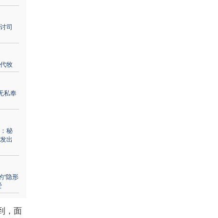
讨司
代牧
无私奉
：秘
发出
的“隐形
爱
到，面