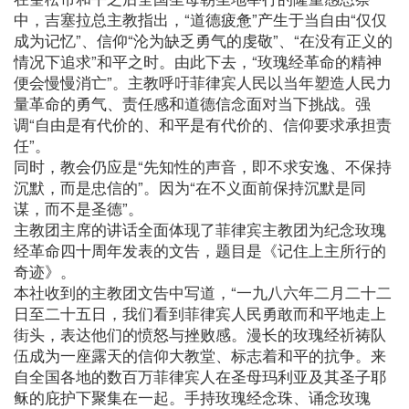
中，吉塞拉总主教指出，“道德疲惫”产生于当自由“仅仅
成为记忆”、信仰“沦为缺乏勇气的虔敬”、“在没有正义的
情况下追求”和平之时。由此下去，“玫瑰经革命的精神
便会慢慢消亡”。主教呼吁菲律宾人民以当年塑造人民力
量革命的勇气、责任感和道德信念面对当下挑战。强
调“自由是有代价的、和平是有代价的、信仰要求承担责
任”。
同时，教会仍应是“先知性的声音，即不求安逸、不保持
沉默，而是忠信的”。因为“在不义面前保持沉默是同
谋，而不是圣德”。
主教团主席的讲话全面体现了菲律宾主教团为纪念玫瑰
经革命四十周年发表的文告，题目是《记住上主所行的
奇迹》。
本社收到的主教团文告中写道，“一九八六年二月二十二
日至二十五日，我们看到菲律宾人民勇敢而和平地走上
街头，表达他们的愤怒与挫败感。漫长的玫瑰经祈祷队
伍成为一座露天的信仰大教堂、标志着和平的抗争。来
自全国各地的数百万菲律宾人在圣母玛利亚及其圣子耶
稣的庇护下聚集在一起。手持玫瑰经念珠、诵念玫瑰