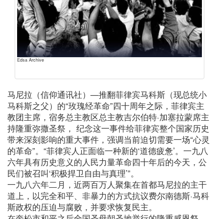
Edsa Archive
马尼拉（信仰通讯社）—推翻菲律宾马科斯（现总统小
马科斯之父）的“玫瑰经革命”四十周年之际，菲律宾主
教团主席，宿务总主教区总主教吉尔伯特·加塞拉蒙席主
持隆重弥撒圣祭， 纪念这一事件给菲律宾整个国家历史
带来深刻影响的重大事件，强调当前迫切需要一场“心灵
的革命”。“菲律宾人正面临一种新的‘道德疲惫’。一九八
六年具有历史意义的人民力量革命四十年后的今天，公
民们被召叫‘积极捍卫自由与真理’”。
一九八六年二月，近两百万人聚集在首都马尼拉的主干
道上，以完全和平、非暴力的方式抗议费尔南德斯·马科
斯政权的压迫与腐败，并要求恢复民主。
在奎松市和平之后全国圣母朝圣地举行的隆重感恩祭