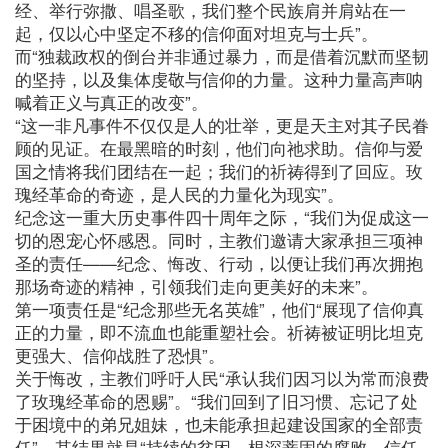
经、举行弥撒、唱圣歌，我们整个民族肩并肩站在一
起，仅以心中坚定不移的信仰面对坦克与士兵”。
而“独裁政权的倒台并非通过暴力，而是借着沉默而坚韧
的坚持，以及集体虔敬与信仰的力量。这种力量高声呐
喊着正义与真正的改变”。
“这一非凡事件不仅仅是人的壮举，更是天主对其子民眷
顾的见证。在最黑暗的时刻，他们向祂求助。信仰与爱
国之情将我们团结在一起；我们的祈祷得到了回应。玫
瑰经革命的奇迹，是人民的力量化为现实”。
纪念这一重大历史事件四十周年之际，“我们为促成这一
切的恩宠心怀感恩。同时，主教们邀请大家承担三项神
圣的责任——纪念、悔改、行动，以便让我们再次拥抱
那场奇迹的精神，引领我们走向更美好的未来”。
第一项责任是“纪念那些无名英雄”，他们“展现了信仰真
正的力量，即不流血也能重塑社会。祈祷被证明比坦克
更强大、信仰战胜了恐惧”。
关于悔改，主教们呼吁人民“承认我们因习以为常而浪费
了玫瑰经革命的恩赐”。“我们回到了旧习惯、忘记了处
于困境中的弟兄姐妹，也未能承担起建设国家的全部责
任”。其结果就是“持续的贫困、根深蒂固的腐败、信任