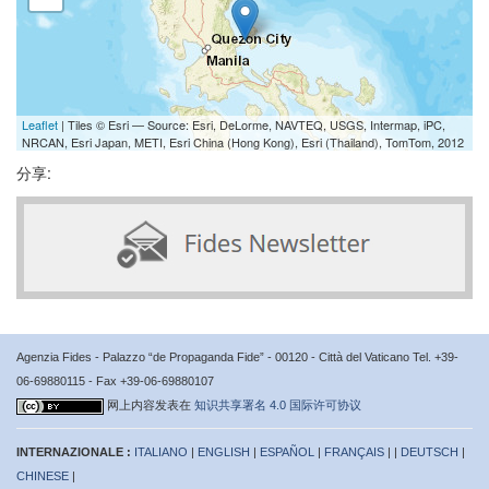
Leaflet
| Tiles © Esri — Source: Esri, DeLorme, NAVTEQ, USGS, Intermap, iPC,
NRCAN, Esri Japan, METI, Esri China (Hong Kong), Esri (Thailand), TomTom, 2012
分享:
Agenzia Fides - Palazzo “de Propaganda Fide” - 00120 - Città del Vaticano Tel. +39-
06-69880115 - Fax +39-06-69880107
网上内容发表在
知识共享署名 4.0 国际许可协议
INTERNAZIONALE :
ITALIANO
|
ENGLISH
|
ESPAÑOL
|
FRANÇAIS
| |
DEUTSCH
|
CHINESE
|