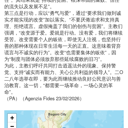
的流失以及发展不足”。
第三点是行动，应以“勇气与爱”，通过“要求我们做到诚
实才能实现的改变”加以落实。“不要厌倦追求和支持真
理、拒绝谎言。虚假掩盖了我们的创伤与贫困”。主教们
强调，“改变源于爱。爱就是行动。没有爱，我们将继续
受苦。改变需要个人的皈依，即使无人注视，也坚持行
善的那种体现在日常生活每一天的正直。这意味着背弃
谎言与不诚实的行为”。改变“也需要集体的皈依”，因
为“制度与团体必须放弃那些延续腐败的旧习”。
为此，主教们呼吁共同打击逍遥法外的现象、保持警
觉、支持“诚实而有能力、关心公共利益的领导人”。二O
二八年选举在即，要为此而继续推动良好公民意识与善
治教育。这一切，“都需要一场革命，一场心灵的革
命”。
（PA）（Agenzia Fides 23/02/2026）
+
−