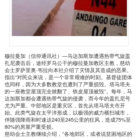
穆拉曼加（信仰通讯社）—马达加斯加遭遇热带气旋盖
扎尼袭击后，途经罗马公干的穆拉曼加教区主教，慈幼
会士罗萨里奥·韦拉向本社介绍了灾情及其造成的恶果。
指出“对民众来说，是一个非常艰难的时刻。基督徒团体
也同样，因为大多数教堂也遭到了严重损毁。塔马塔夫
的一座教堂屋顶完全掀翻了、铁皮屋顶被毁”。每年，马
达加斯加都会遭遇热带气旋的侵袭，而今年的盖扎尼号
尤为严重。中部地区是重灾区，首先从塔马塔夫市开
始。此类气旋在太平洋形成，以极强的威力横扫城市，
伴随强降雨和时速达240至245公里的狂风，造成75%至
80%的房屋严重受损。
慈幼会士主教继续介绍，“各地郊区，或者说贫困地区的