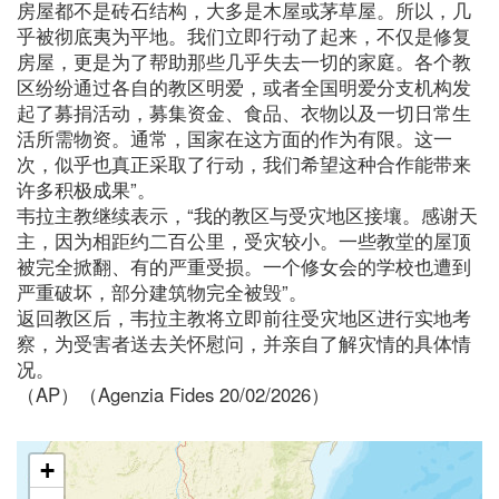
房屋都不是砖石结构，大多是木屋或茅草屋。所以，几
乎被彻底夷为平地。我们立即行动了起来，不仅是修复
房屋，更是为了帮助那些几乎失去一切的家庭。各个教
区纷纷通过各自的教区明爱，或者全国明爱分支机构发
起了募捐活动，募集资金、食品、衣物以及一切日常生
活所需物资。通常，国家在这方面的作为有限。这一
次，似乎也真正采取了行动，我们希望这种合作能带来
许多积极成果”。
韦拉主教继续表示，“我的教区与受灾地区接壤。感谢天
主，因为相距约二百公里，受灾较小。一些教堂的屋顶
被完全掀翻、有的严重受损。一个修女会的学校也遭到
严重破坏，部分建筑物完全被毁”。
返回教区后，韦拉主教将立即前往受灾地区进行实地考
察，为受害者送去关怀慰问，并亲自了解灾情的具体情
况。
（AP）（Agenzia Fides 20/02/2026）
+