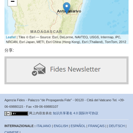
−
Leaflet
| Tiles © Esri — Source: Esri, DeLorme, NAVTEQ, USGS, Intermap, iPC,
NRCAN, Esri Japan, METI, Esri China (Hong Kong), Esri (Thailand), TomTom, 2012
分享:
Agenzia Fides - Palazzo “de Propaganda Fide” - 00120 - Città del Vaticano Tel. +39-
06-69880115 - Fax +39-06-69880107
网上内容发表在
知识共享署名 4.0 国际许可协议
INTERNAZIONALE :
ITALIANO
|
ENGLISH
|
ESPAÑOL
|
FRANÇAIS
| |
DEUTSCH
|
CHINESE
|